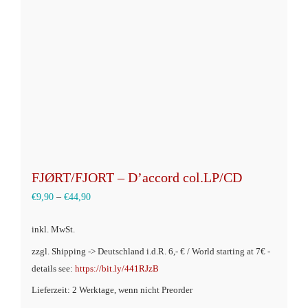
können
auf
der
Produktseite
gewählt
werden
FJØRT/FJORT – D’accord col.LP/CD
€
9,90
–
€
44,90
inkl. MwSt.
zzgl. Shipping -> Deutschland i.d.R. 6,- € / World starting at 7€ -
details see:
https://bit.ly/441RJzB
Lieferzeit: 2 Werktage, wenn nicht Preorder