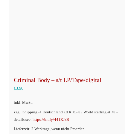
Optionen
können
auf
der
Produktseite
gewählt
werden
Criminal Body – s/t LP/Tape/digital
€
3,90
inkl. MwSt.
zzgl. Shipping -> Deutschland i.d.R. 6,- € / World starting at 7€ -
details see:
https://bit.ly/441RJzB
Lieferzeit: 2 Werktage, wenn nicht Preorder