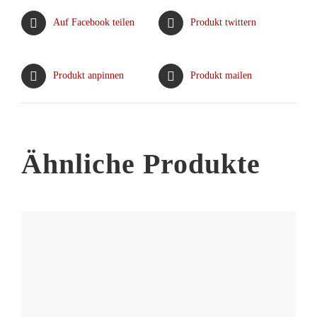
Varianten
Auf Facebook teilen
Produkt twittern
auf.
Die
Optionen
Produkt anpinnen
Produkt mailen
können
auf
der
Produktseite
Ähnliche Produkte
gewählt
werden