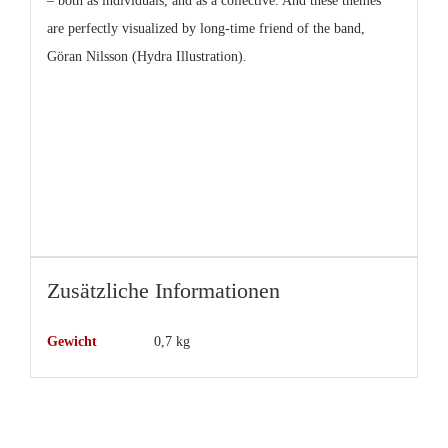
– both as individuals, and as a collective. And these themes
are perfectly visualized by long-time friend of the band,
Göran Nilsson (Hydra Illustration).
Zusätzliche Informationen
Gewicht
0,7 kg