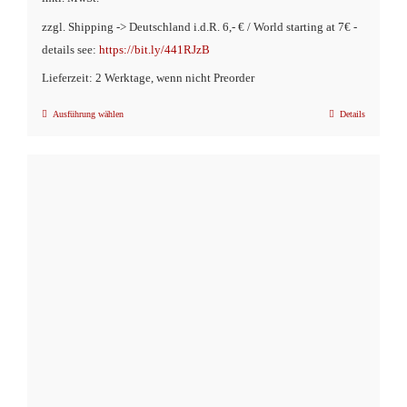
zzgl. Shipping -> Deutschland i.d.R. 6,- € / World starting at 7€ -
details see:
https://bit.ly/441RJzB
Lieferzeit: 2 Werktage, wenn nicht Preorder
Ausführung wählen
Details
Dieses
Produkt
weist
mehrere
Varianten
auf.
Die
Optionen
können
auf
der
Produktseite