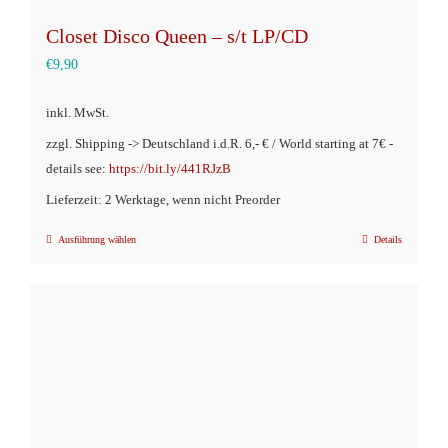
Closet Disco Queen – s/t LP/CD
€
9,90
inkl. MwSt.
zzgl. Shipping -> Deutschland i.d.R. 6,- € / World starting at 7€ -
details see:
https://bit.ly/441RJzB
Lieferzeit: 2 Werktage, wenn nicht Preorder
Ausführung wählen
Details
Dieses
Produkt
weist
mehrere
Varianten
auf.
Die
Optionen