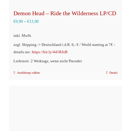
Demon Head – Ride the Wilderness LP/CD
€
9,90
–
€
13,90
inkl. MwSt.
zzgl. Shipping -> Deutschland i.d.R. 6,- € / World starting at 7€ -
details see:
https://bit.ly/441RJzB
Lieferzeit: 2 Werktage, wenn nicht Preorder
Ausführung wählen
Details
Dieses
Produkt
weist
mehrere
Varianten
auf.
Die