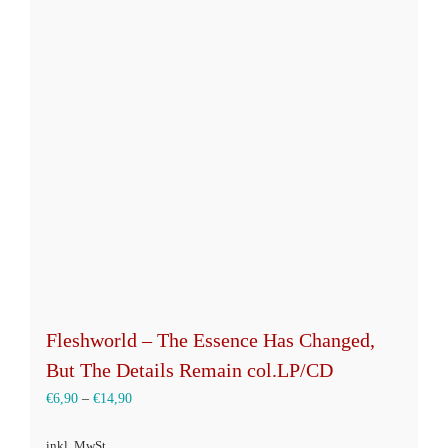
auf.
Die
Optionen
können
auf
der
Produktseite
gewählt
werden
Fleshworld – The Essence Has Changed,
But The Details Remain col.LP/CD
€
6,90
–
€
14,90
inkl. MwSt.