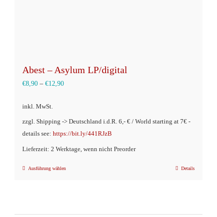
gewählt
werden
Abest – Asylum LP/digital
€
8,90
–
€
12,90
inkl. MwSt.
zzgl. Shipping -> Deutschland i.d.R. 6,- € / World starting at 7€ -
details see:
https://bit.ly/441RJzB
Lieferzeit: 2 Werktage, wenn nicht Preorder
Ausführung wählen
Details
Dieses
Produkt
weist
mehrere