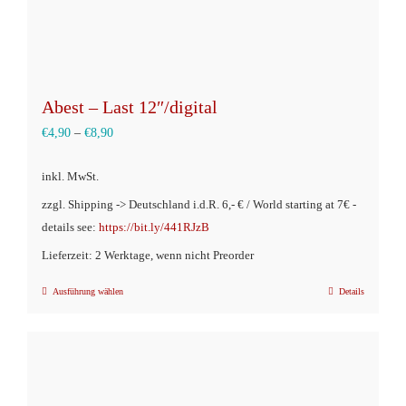
Abest – Last 12″/digital
€
4,90
–
€
8,90
inkl. MwSt.
zzgl. Shipping -> Deutschland i.d.R. 6,- € / World starting at 7€ -
details see:
https://bit.ly/441RJzB
Lieferzeit: 2 Werktage, wenn nicht Preorder
Ausführung wählen
Details
Dieses
Produkt
weist
mehrere
Varianten