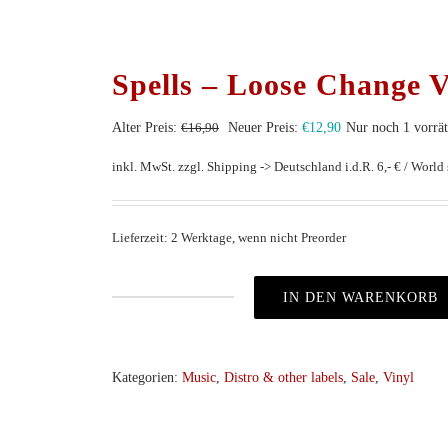
Spells – Loose Change V
Ursprünglicher
Aktueller
Alter Preis:
€
16,90
Neuer Preis:
€
12,90
Nur noch 1 vorrät
Preis
Preis
inkl. MwSt.
zzgl. Shipping -> Deutschland i.d.R. 6,- € / World s
war:
ist:
€16,90
€12,90.
Lieferzeit: 2 Werktage, wenn nicht Preorder
IN DEN WARENKORB
Spells
–
Loose
Kategorien:
Music
,
Distro & other labels
,
Sale
,
Vinyl
Change
Vol.