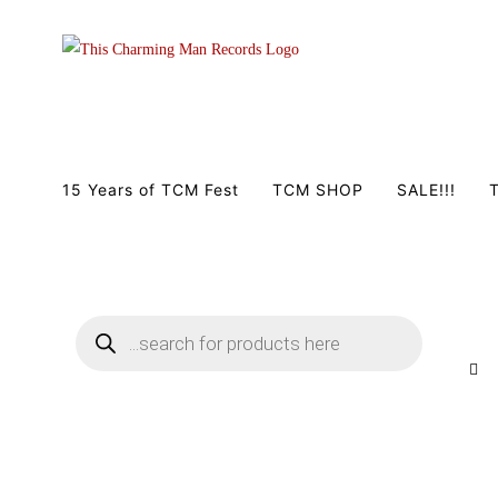
Zum
Inhalt
springen
15 Years of TCM Fest
TCM SHOP
SALE!!!
T
Products
search