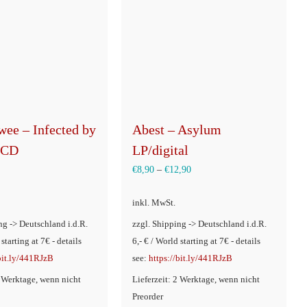
wee – Infected by
Abest – Asylum
/CD
LP/digital
€
8,90
–
€
12,90
inkl. MwSt.
ng -> Deutschland i.d.R.
zzgl. Shipping -> Deutschland i.d.R.
 starting at 7€ - details
6,- € / World starting at 7€ - details
/bit.ly/441RJzB
see:
https://bit.ly/441RJzB
2 Werktage, wenn nicht
Lieferzeit: 2 Werktage, wenn nicht
Preorder