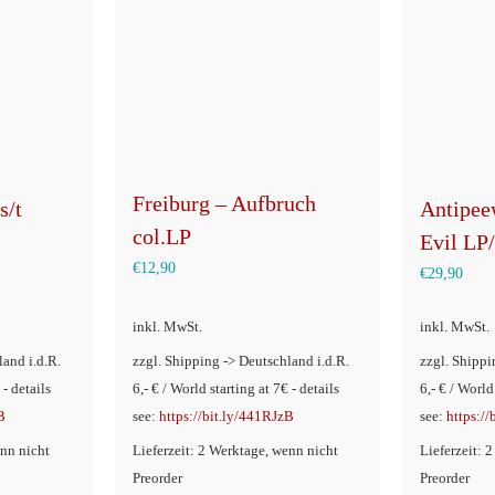
Freiburg – Aufbruch
s/t
Antipee
col.LP
Evil LP
€
12,90
€
29,90
inkl. MwSt.
inkl. MwSt.
land i.d.R.
zzgl. Shipping -> Deutschland i.d.R.
zzgl. Shippi
 - details
6,- € / World starting at 7€ - details
6,- € / World
B
see:
https://bit.ly/441RJzB
see:
https:/
enn nicht
Lieferzeit: 2 Werktage, wenn nicht
Lieferzeit: 
Preorder
Preorder