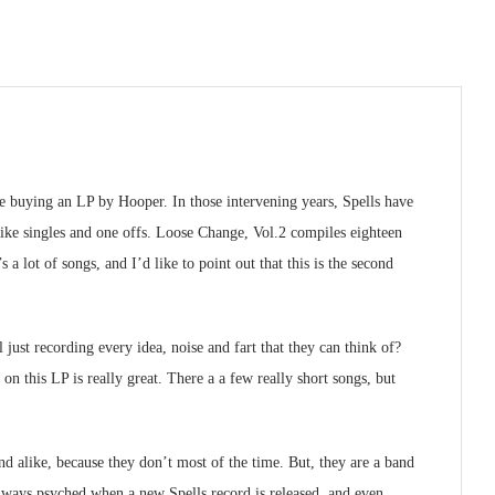
ile buying an LP by Hooper. In those intervening years, Spells have
s like singles and one offs. Loose Change, Vol.2 compiles eighteen
 a lot of songs, and I’d like to point out that this is the second
al just recording every idea, noise and fart that they can think of?
on this LP is really great. There a a few really short songs, but
d alike, because they don’t most of the time. But, they are a band
 always psyched when a new Spells record is released, and even