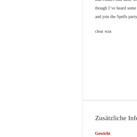
though I’ve heard some o
and join the Spells party
clear wax
Zusätzliche In
Gewicht