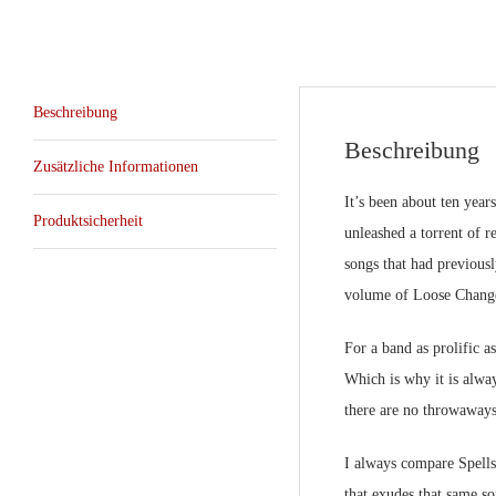
Beschreibung
Beschreibung
Zusätzliche Informationen
It’s been about ten year
Produktsicherheit
unleashed a torrent of r
songs that had previously
volume of Loose Change.
For a band as prolific as
Which is why it is alway
there are no throwaways
I always compare Spells
that exudes that same so