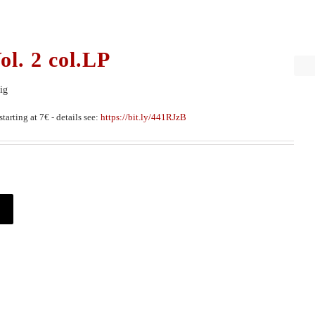
ol. 2 col.LP
ig
tarting at 7€ - details see:
https://bit.ly/441RJzB