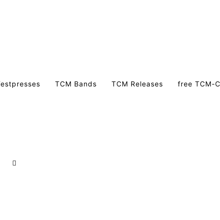
estpresses
TCM Bands
TCM Releases
free TCM-