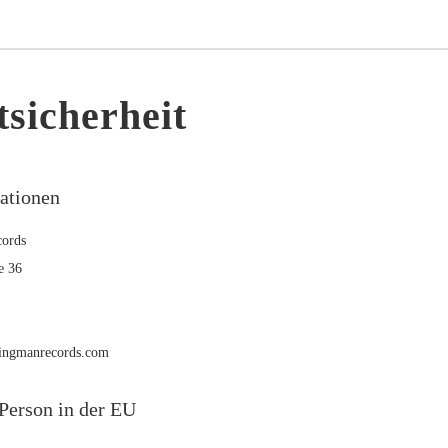
sicherheit
mationen
ords
e 36
rmingmanrecords.com
Person in der EU