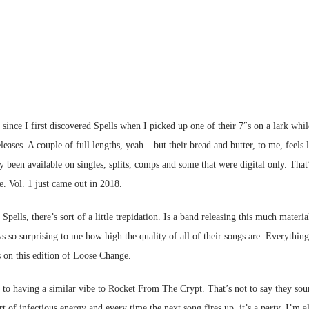
2
col.LP
Menge
s since I first discovered Spells when I picked up one of their 7″s on a lark wh
eleases. A couple of full lengths, yeah – but their bread and butter, to me, feel
 been available on singles, splits, comps and some that were digital only. That’s
 Vol. 1 just came out in 2018.
 Spells, there’s sort of a little trepidation. Is a band releasing this much materi
s so surprising to me how high the quality of all of their songs are. Everything 
 on this edition of Loose Change.
 to having a similar vibe to Rocket From The Crypt. That’s not to say they soun
rt of infectious energy and every time the next song fires up, it’s a party. I’m