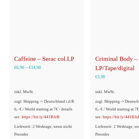
Caffeine – Serac col.LP
Criminal Body – 
LP/Tape/digital
€
6,90
–
€
14,90
€
3,90
inkl. MwSt.
inkl. MwSt.
zzgl. Shipping -> Deutschland i.d.R.
zzgl. Shipping -> Deutsch
6,- € / World starting at 7€ - details
6,- € / World starting at 7€
see:
https://bit.ly/441RJzB
see:
https://bit.ly/441RJz
Lieferzeit: 2 Werktage, wenn nicht
Lieferzeit: 2 Werktage, w
Preorder
Preorder