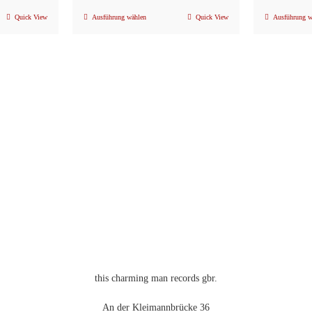
Quick View
Ausführung wählen
Quick View
Ausführung w
Dieses
Produkt
weist
mehrere
n
Varianten
auf.
Die
Optionen
können
auf
der
eite
Produktseite
gewählt
werden
this charming man records gbr.
An der Kleimannbrücke 36