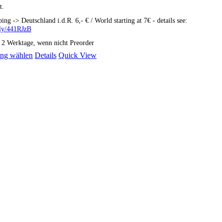
t.
ping -> Deutschland i.d.R. 6,- € / World starting at 7€ - details see:
t.ly/441RJzB
: 2 Werktage, wenn nicht Preorder
Dieses
ng wählen
Details
Quick View
Produkt
weist
mehrere
Varianten
auf.
Die
Optionen
können
auf
der
Produktseite
gewählt
werden