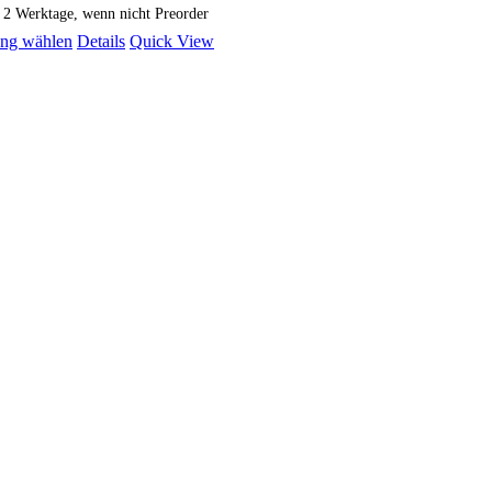
: 2 Werktage, wenn nicht Preorder
Dieses
ng wählen
Details
Quick View
Produkt
weist
mehrere
Varianten
auf.
Die
Optionen
können
auf
der
Produktseite
gewählt
werden