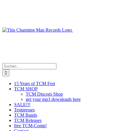
Zum
Inhalt
springen
Suche
nach:
15 Years of TCM Fest
TCM SHOP
TCM Discogs Shop
get your mp3 downloads here
SALE!!!
Testpresses
TCM Bands
TCM Releases
free TCM-Comp!
Contact