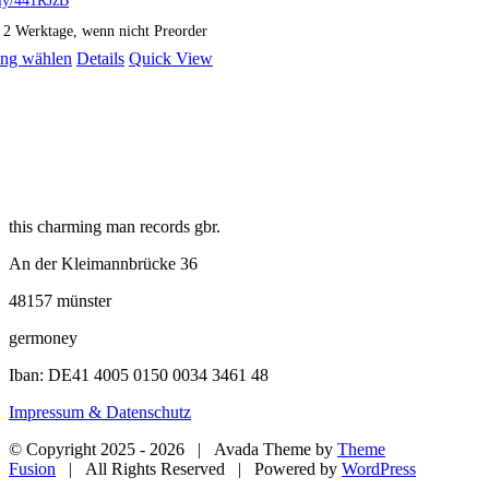
: 2 Werktage, wenn nicht Preorder
Dieses
ng wählen
Details
Quick View
Produkt
weist
mehrere
Varianten
auf.
Die
Optionen
können
this charming man records gbr.
auf
der
An der Kleimannbrücke 36
Produktseite
gewählt
48157 münster
werden
germoney
Iban: DE41 4005 0150 0034 3461 48
Impressum & Datenschutz
© Copyright 2025 -
2026 | Avada Theme by
Theme
Fusion
| All Rights Reserved | Powered by
WordPress