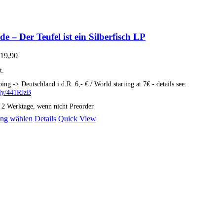
e – Der Teufel ist ein Silberfisch LP
19,90
t.
ping -> Deutschland i.d.R. 6,- € / World starting at 7€ - details see:
t.ly/441RJzB
: 2 Werktage, wenn nicht Preorder
Dieses
ng wählen
Details
Quick View
Produkt
weist
mehrere
Varianten
auf.
Die
Optionen
können
auf
der
Produktseite