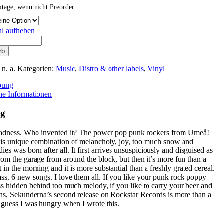
ktage, wenn nicht Preorder
l aufheben
rb
:
n. a.
Kategorien:
Music
,
Distro & other labels
,
Vinyl
bung
he Informationen
ng
 sadness. Who invented it? The power pop punk rockers from Umeå!
his unique combination of melancholy, joy, too much snow and
es was born after all. It first arrives unsuspiciously and disguised as
rom the garage from around the block, but then it’s more fun than a
t in the morning and it is more substantial than a freshly grated cereal.
ss. 6 new songs. I love them all. If you like your punk rock poppy
s hidden behind too much melody, if you like to carry your beer and
ans, Sekunderna’s second release on Rockstar Records is more than a
I guess I was hungry when I wrote this.