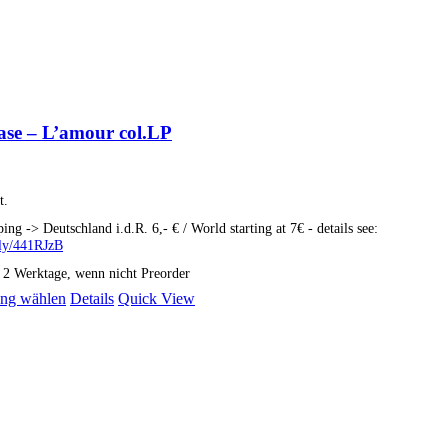
ase – L’amour col.LP
t.
ping -> Deutschland i.d.R. 6,- € / World starting at 7€ - details see:
t.ly/441RJzB
: 2 Werktage, wenn nicht Preorder
Dieses
ng wählen
Details
Quick View
Produkt
weist
mehrere
Varianten
auf.
Die
Optionen
können