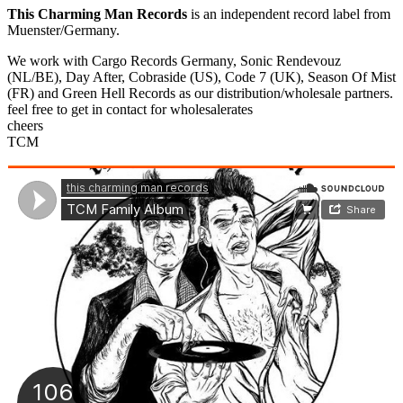
Close
This Charming Man Records
is an independent record label from
Sliding
Muenster/Germany.
Bar
We work with Cargo Records Germany, Sonic Rendevouz
Area
(NL/BE), Day After, Cobraside (US), Code 7 (UK), Season Of Mist
(FR) and Green Hell Records as our distribution/wholesale partners.
feel free to get in contact for wholesalerates
cheers
TCM