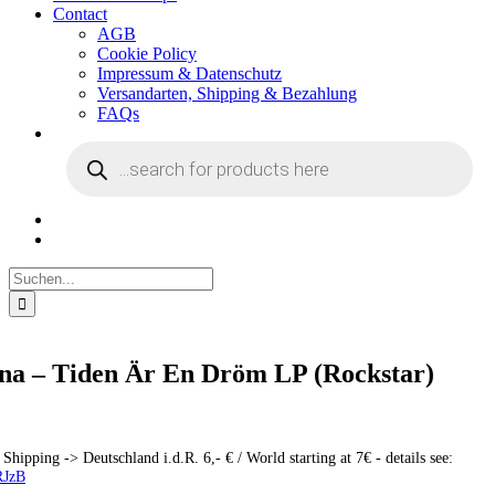
Contact
AGB
Cookie Policy
Impressum & Datenschutz
Versandarten, Shipping & Bezahlung
FAQs
Products
search
Suche
nach:
na – Tiden Är En Dröm LP (Rockstar)
 Shipping -> Deutschland i.d.R. 6,- € / World starting at 7€ - details see:
1RJzB