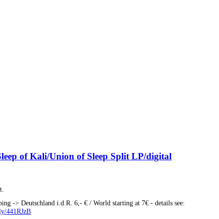
leep of Kali/Union of Sleep Split LP/digital
t.
ping -> Deutschland i.d.R. 6,- € / World starting at 7€ - details see:
t.ly/441RJzB