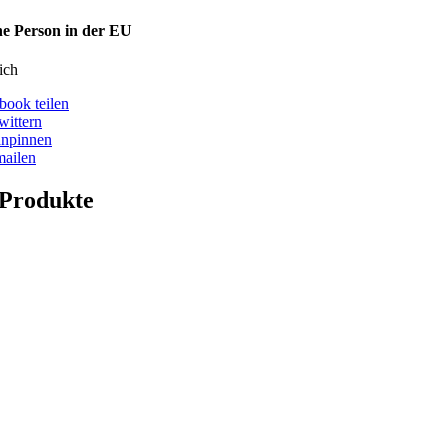
he Person in der EU
ich
book teilen
wittern
anpinnen
mailen
 Produkte