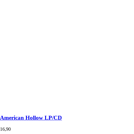
auf
der
Produktseite
gewählt
werden
 American Hollow LP/CD
16,90