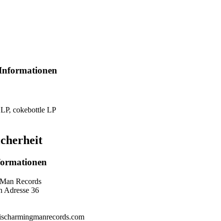
 Informationen
 LP, cokebottle LP
cherheit
nformationen
 Man Records
n Adresse 36
thischarmingmanrecords.com