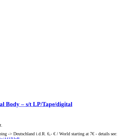
gewählt
werden
l Body – s/t LP/Tape/digital
t.
ping -> Deutschland i.d.R. 6,- € / World starting at 7€ - details see:
t.ly/441RJzB