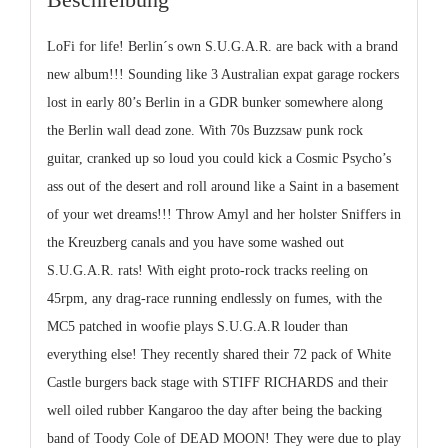
LoFi for life! Berlin´s own S.U.G.A.R. are back with a brand
new album!!! Sounding like 3 Australian expat garage rockers
lost in early 80’s Berlin in a GDR bunker somewhere along
the Berlin wall dead zone. With 70s Buzzsaw punk rock
guitar, cranked up so loud you could kick a Cosmic Psycho’s
ass out of the desert and roll around like a Saint in a basement
of your wet dreams!!! Throw Amyl and her holster Sniffers in
the Kreuzberg canals and you have some washed out
S.U.G.A.R. rats! With eight proto-rock tracks reeling on
45rpm, any drag-
race running endlessly on fumes, with the
MC5
patched in woofie plays S.U.G.A.R louder than
everything else! They recently shared their 72 pack of White
Castle burgers back stage with STIFF RICHARDS and their
well oiled rubber Kangaroo the day after being the backing
band of Toody Cole of DEAD MOON! They were due to play