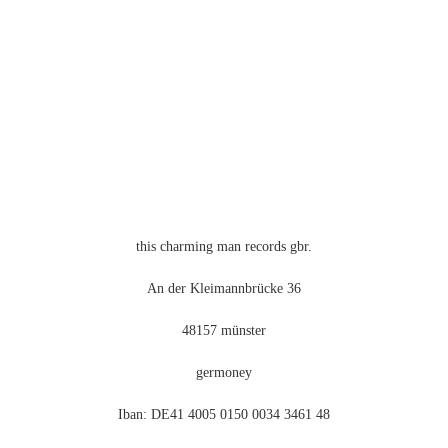
können
auf
der
Produktseite
gewählt
werden
this charming man records gbr.
An der Kleimannbrücke 36
48157 münster
germoney
Iban: DE41 4005 0150 0034 3461 48