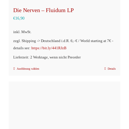
Die Nerven – Fluidum LP
€
16,90
inkl. MwSt.
zzgl. Shipping -> Deutschland i.d.R. 6,- € / World starting at 7€ -
details see:
https://bit.ly/441RJzB
Lieferzeit: 2 Werktage, wenn nicht Preorder
Ausführung wählen
Details
Dieses
Produkt
weist
mehrere
Varianten
auf.
Die
Optionen