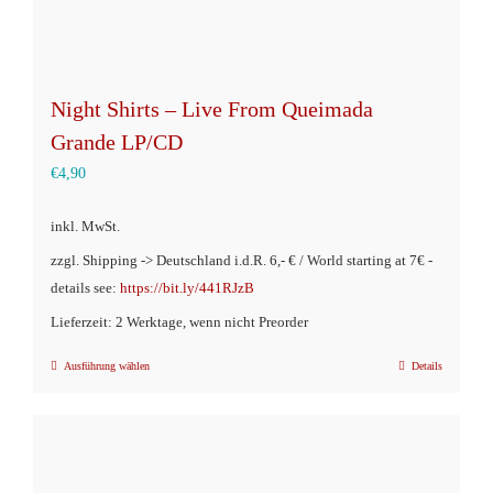
Night Shirts – Live From Queimada
Grande LP/CD
€
4,90
inkl. MwSt.
zzgl. Shipping -> Deutschland i.d.R. 6,- € / World starting at 7€ -
details see:
https://bit.ly/441RJzB
Lieferzeit: 2 Werktage, wenn nicht Preorder
Ausführung wählen
Details
Dieses
Produkt
weist
mehrere