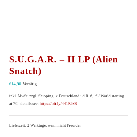
S.U.G.A.R. – II LP (Alien
Snatch)
€
14,90
Vorrätig
inkl. MwSt.
zzgl. Shipping -> Deutschland i.d.R. 6,- € / World starting
at 7€ - details see:
https://bit.ly/441RJzB
Lieferzeit: 2 Werktage, wenn nicht Preorder