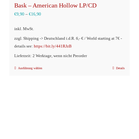
Bask – American Hollow LP/CD
€
9,90
–
€
16,90
inkl. MwSt.
zzgl. Shipping -> Deutschland i.d.R. 6,- € / World starting at 7€ -
details see:
https://bit.ly/441RJzB
Lieferzeit: 2 Werktage, wenn nicht Preorder
Ausführung wählen
Details
Dieses
Produkt
weist
mehrere
Varianten
auf.
Die
Optionen