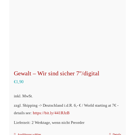
können
auf
der
Produktseite
gewählt
werden
Gewalt – Wir sind sicher 7″/digital
€
1,90
inkl. MwSt.
zzgl. Shipping -> Deutschland i.d.R. 6,- € / World starting at 7€ -
details see:
https://bit.ly/441RJzB
Lieferzeit: 2 Werktage, wenn nicht Preorder
Ausführung wählen
Details