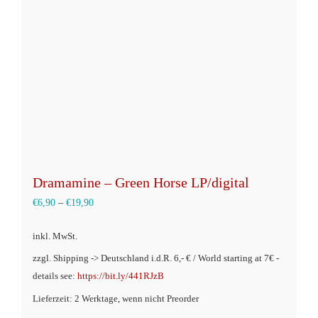
können
auf
der
Produktseite
gewählt
werden
Dramamine – Green Horse LP/digital
€
6,90
–
€
19,90
inkl. MwSt.
zzgl. Shipping -> Deutschland i.d.R. 6,- € / World starting at 7€ -
details see:
https://bit.ly/441RJzB
Lieferzeit: 2 Werktage, wenn nicht Preorder