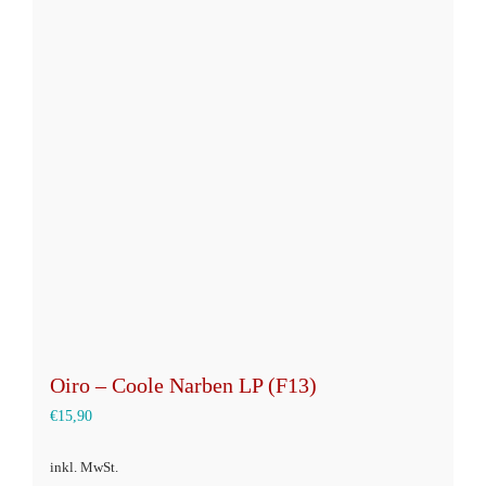
Varianten
auf.
Die
Optionen
können
auf
der
Produktseite
gewählt
werden
Oiro – Coole Narben LP (F13)
€
15,90
inkl. MwSt.