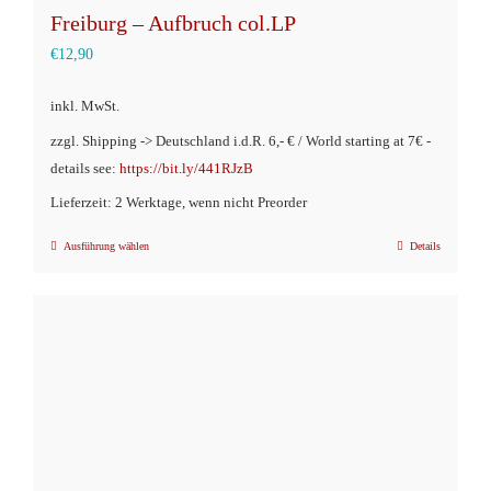
Freiburg – Aufbruch col.LP
€
12,90
inkl. MwSt.
zzgl. Shipping -> Deutschland i.d.R. 6,- € / World starting at 7€ -
details see:
https://bit.ly/441RJzB
Lieferzeit: 2 Werktage, wenn nicht Preorder
Ausführung wählen
Details
Dieses
Produkt
weist
mehrere
Varianten
auf.
Die
Optionen