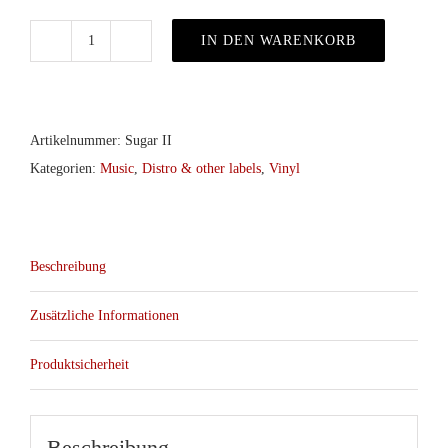
IN DEN WARENKORB
S.U.G.A.R.
–
II
LP
Artikelnummer:
Sugar II
(Alien
Kategorien:
Music
,
Distro & other labels
,
Vinyl
Snatch)
Menge
Beschreibung
Zusätzliche Informationen
Produktsicherheit
Beschreibung