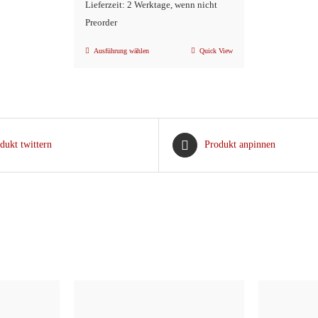
Lieferzeit: 2 Werktage, wenn nicht
Preorder
Ausführung wählen
Quick View
Dieses
Produkt
weist
mehrere
Varianten
dukt twittern
Produkt anpinnen
auf.
Die
Optionen
können
auf
der
Produktseite
gewählt
werden