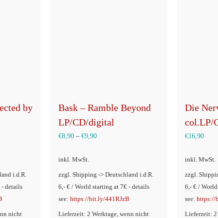
Die Ner
ected by
Bask – Ramble Beyond
col.LP/
LP/CD/digital
€
16,90
€
8,90
–
€
9,90
inkl. MwSt.
inkl. MwSt.
land i.d.R.
zzgl. Shipping -> Deutschland i.d.R.
zzgl. Shippi
 - details
6,- € / World starting at 7€ - details
6,- € / World
B
see:
https://bit.ly/441RJzB
see:
https:/
enn nicht
Lieferzeit: 2 Werktage, wenn nicht
Lieferzeit: 