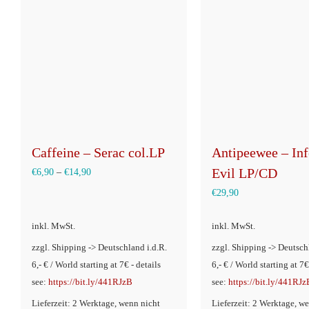
Caffeine – Serac col.LP
Antipeewee – Inf
Evil LP/CD
€
6,90
–
€
14,90
€
29,90
inkl. MwSt.
inkl. MwSt.
zzgl. Shipping -> Deutschland i.d.R.
zzgl. Shipping -> Deutsch
6,- € / World starting at 7€ - details
6,- € / World starting at 7€
see:
https://bit.ly/441RJzB
see:
https://bit.ly/441RJz
Lieferzeit: 2 Werktage, wenn nicht
Lieferzeit: 2 Werktage, w