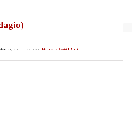
dagio)
tarting at 7€ - details see:
https://bit.ly/441RJzB