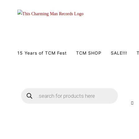
Zum
Inhalt
springen
15 Years of TCM Fest
TCM SHOP
SALE!!!
T
Products
search