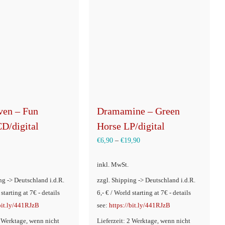
ven – Fun
Dramamine – Green
CD/digital
Horse LP/digital
€
6,90
–
€
19,90
inkl. MwSt.
ng -> Deutschland i.d.R.
zzgl. Shipping -> Deutschland i.d.R.
 starting at 7€ - details
6,- € / World starting at 7€ - details
/bit.ly/441RJzB
see:
https://bit.ly/441RJzB
2 Werktage, wenn nicht
Lieferzeit: 2 Werktage, wenn nicht