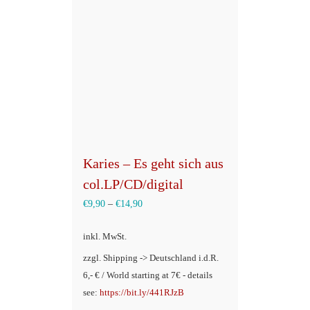
Karies – Es geht sich aus
col.LP/CD/digital
€
9,90
–
€
14,90
inkl. MwSt.
zzgl. Shipping -> Deutschland i.d.R.
6,- € / World starting at 7€ - details
see:
https://bit.ly/441RJzB