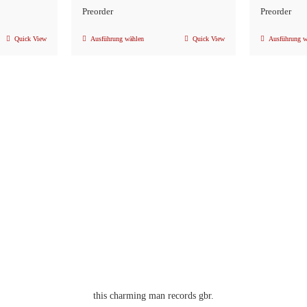
Preorder
Preorder
Quick View
Ausführung wählen
Quick View
Ausführung w
Dieses
Produkt
weist
mehrere
n
Varianten
auf.
Die
Optionen
können
auf
der
eite
Produktseite
gewählt
werden
this charming man records gbr.