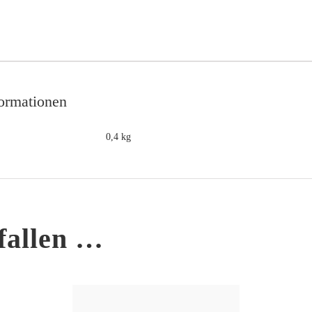
formationen
0,4 kg
fallen …