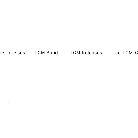
estpresses
TCM Bands
TCM Releases
free TCM-