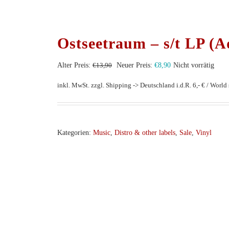
Ostseetraum – s/t LP (A
Ursprünglicher
Aktueller
Alter Preis:
€
13,90
Neuer Preis:
€
8,90
Nicht vorrätig
Preis
Preis
inkl. MwSt.
zzgl. Shipping -> Deutschland i.d.R. 6,- € / World s
war:
ist:
€13,90
€8,90.
Kategorien:
Music
,
Distro & other labels
,
Sale
,
Vinyl