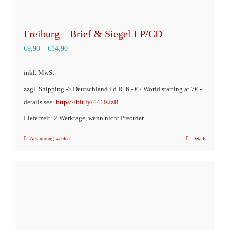
Freiburg – Brief & Siegel LP/CD
€
9,90
–
€
14,90
inkl. MwSt.
zzgl. Shipping -> Deutschland i.d.R. 6,- € / World starting at 7€ -
details see:
https://bit.ly/441RJzB
Lieferzeit: 2 Werktage, wenn nicht Preorder
Ausführung wählen
Details
Dieses
Produkt
weist
mehrere
Varianten
auf.
Die