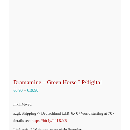
Optionen
können
auf
der
Produktseite
gewählt
werden
Dramamine – Green Horse LP/digital
€
6,90
–
€
19,90
inkl. MwSt.
zzgl. Shipping -> Deutschland i.d.R. 6,- € / World starting at 7€ -
details see:
https://bit.ly/441RJzB
Lieferzeit: 2 Werktage, wenn nicht Preorder