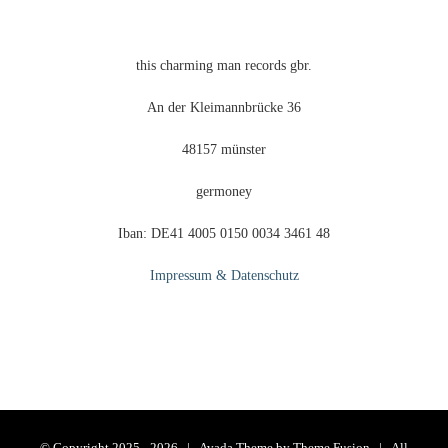
this charming man records gbr.
An der Kleimannbrücke 36
48157 münster
germoney
Iban: DE41 4005 0150 0034 3461 48
Impressum & Datenschutz
© Copyright 2025 -
2026 | Avada Theme by
Theme Fusion
| All