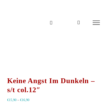
Zum
Inhalt
springen
Keine Angst Im Dunkeln –
s/t col.12″
€
15,90
–
€
16,90