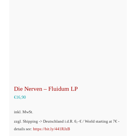
Die Nerven – Fluidum LP
€
16,90
inkl. MwSt.
zzgl. Shipping -> Deutschland i.d.R. 6,- € / World starting at 7€ -
details see:
https://bit.ly/441RJzB