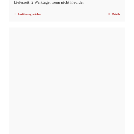
Lieferzeit: 2 Werktage, wenn nicht Preorder
Ausführung wählen
Details
Dieses
Produkt
weist
mehrere
Varianten
auf.
Die
Optionen
können
auf
der
Produktseite
gewählt
werden