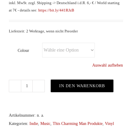
inkl. MwSt.
zzgl. Shipping -> Deutschland i.d.R. 6,- € / World starting
at 7€ - details see:
https://bit.ly/441RJzB
Lieferzeit: 2 Werktage, wenn nicht Preorder
Colour
Auswahl aufheben
IN DEN WARENKORB
Keine
Angst
Im
Dunkeln
Artikelnummer:
n. a.
–
Kategorien:
Indie
,
Music
,
This Charming Man Produkte
,
Vinyl
s/t