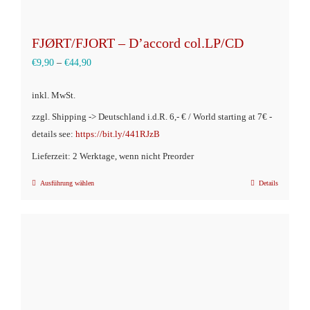
FJØRT/FJORT – D’accord col.LP/CD
€
9,90
–
€
44,90
inkl. MwSt.
zzgl. Shipping -> Deutschland i.d.R. 6,- € / World starting at 7€ -
details see:
https://bit.ly/441RJzB
Lieferzeit: 2 Werktage, wenn nicht Preorder
Ausführung wählen
Details
Dieses
Produkt
weist
mehrere
Varianten
auf.
Die