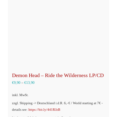
Optionen
können
auf
der
Produktseite
gewählt
werden
Demon Head – Ride the Wilderness LP/CD
€
9,90
–
€
13,90
inkl. MwSt.
zzgl. Shipping -> Deutschland i.d.R. 6,- € / World starting at 7€ -
details see:
https://bit.ly/441RJzB