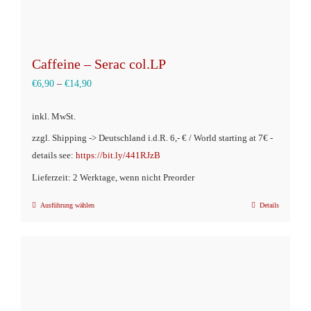
Caffeine – Serac col.LP
€
6,90
–
€
14,90
inkl. MwSt.
zzgl. Shipping -> Deutschland i.d.R. 6,- € / World starting at 7€ -
details see:
https://bit.ly/441RJzB
Lieferzeit: 2 Werktage, wenn nicht Preorder
Ausführung wählen
Details
Dieses
Produkt
weist
mehrere
Varianten
auf.