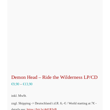
Die
Optionen
können
auf
der
Produktseite
gewählt
werden
Demon Head – Ride the Wilderness LP/CD
€
9,90
–
€
13,90
inkl. MwSt.
zzgl. Shipping -> Deutschland i.d.R. 6,- € / World starting at 7€ -
details see:
https://bit.ly/441RJzB