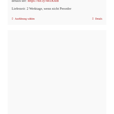
details see:
https://bit.ly/441RJzB
Lieferzeit: 2 Werktage, wenn nicht Preorder
Ausführung wählen
Details
Dieses
Produkt
weist
mehrere
Varianten
auf.
Die
Optionen
können
auf
der
Produktseite
gewählt
werden