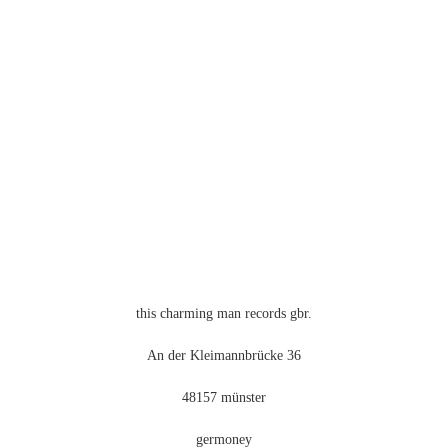
Die
Optionen
können
auf
der
Produktseite
gewählt
werden
this charming man records gbr.
An der Kleimannbrücke 36
48157 münster
germoney