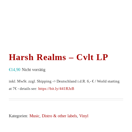
Harsh Realms – Cvlt LP
€
14,90
Nicht vorrätig
inkl. MwSt.
zzgl. Shipping -> Deutschland i.d.R. 6,- € / World starting
at 7€ - details see:
https://bit.ly/441RJzB
Kategorien:
Music
,
Distro & other labels
,
Vinyl