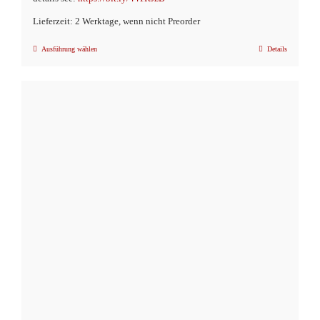
Lieferzeit: 2 Werktage, wenn nicht Preorder
Ausführung wählen
Details
Dieses
Produkt
weist
mehrere
Varianten
auf.
Die
Optionen
können
auf
der
Produktseite
gewählt
werden