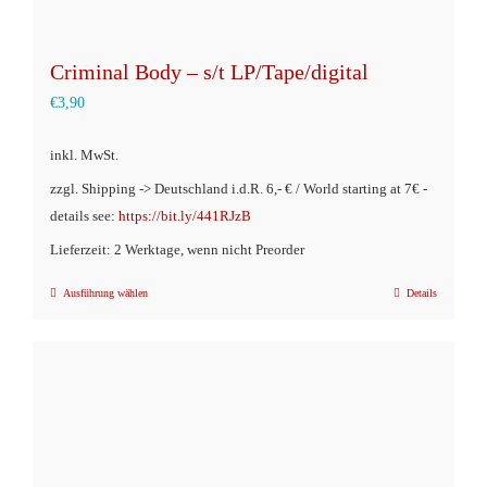
Criminal Body – s/t LP/Tape/digital
€
3,90
inkl. MwSt.
zzgl. Shipping -> Deutschland i.d.R. 6,- € / World starting at 7€ -
details see:
https://bit.ly/441RJzB
Lieferzeit: 2 Werktage, wenn nicht Preorder
Ausführung wählen
Details
Dieses
Produkt
weist
mehrere
Varianten
auf.
Die