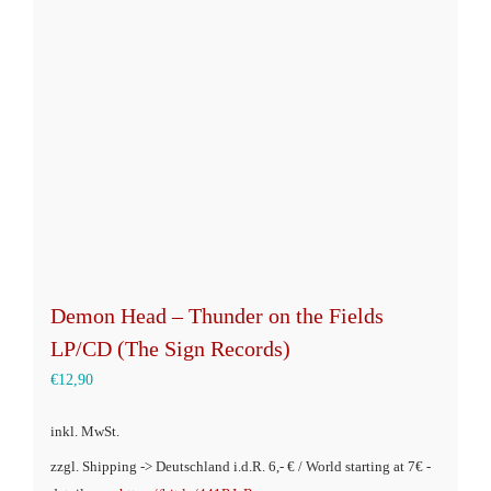
Optionen
können
auf
der
Produktseite
gewählt
werden
Demon Head – Thunder on the Fields
LP/CD (The Sign Records)
€
12,90
inkl. MwSt.
zzgl. Shipping -> Deutschland i.d.R. 6,- € / World starting at 7€ -