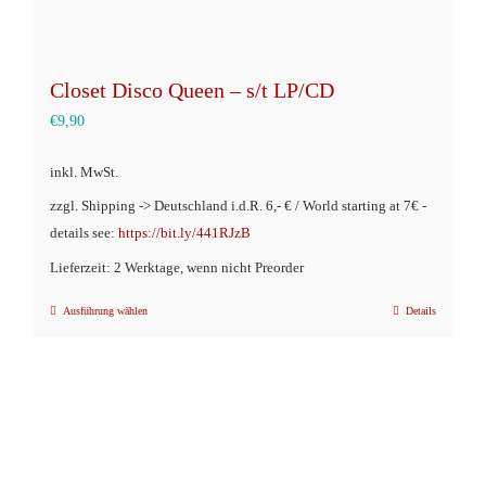
Closet Disco Queen – s/t LP/CD
€
9,90
inkl. MwSt.
zzgl. Shipping -> Deutschland i.d.R. 6,- € / World starting at 7€ -
details see:
https://bit.ly/441RJzB
Lieferzeit: 2 Werktage, wenn nicht Preorder
Ausführung wählen
Details
Dieses
Produkt
weist
mehrere
Varianten
auf.