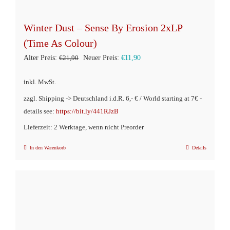
Winter Dust – Sense By Erosion 2xLP
(Time As Colour)
Ursprünglicher
Aktueller
Alter Preis:
€
21,90
Neuer Preis:
€
11,90
Preis
Preis
inkl. MwSt.
war:
ist:
zzgl. Shipping -> Deutschland i.d.R. 6,- € / World starting at 7€ -
€21,90
€11,90.
details see:
https://bit.ly/441RJzB
Lieferzeit: 2 Werktage, wenn nicht Preorder
In den Warenkorb
Details