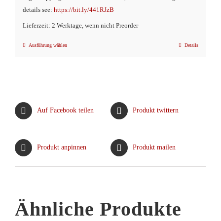
details see:
https://bit.ly/441RJzB
Lieferzeit: 2 Werktage, wenn nicht Preorder
Ausführung wählen
Details
Dieses
Produkt
weist
mehrere
Varianten
Auf Facebook teilen
Produkt twittern
auf.
Die
Optionen
Produkt anpinnen
Produkt mailen
können
auf
der
Produktseite
Ähnliche Produkte
gewählt