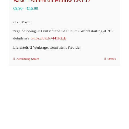
Bask – American Hollow LP/CD
€
9,90
–
€
16,90
inkl. MwSt.
zzgl. Shipping -> Deutschland i.d.R. 6,- € / World starting at 7€ -
details see:
https://bit.ly/441RJzB
Lieferzeit: 2 Werktage, wenn nicht Preorder
Ausführung wählen
Details
Dieses
Produkt
weist
mehrere
Varianten
auf.
Die
Optionen
können