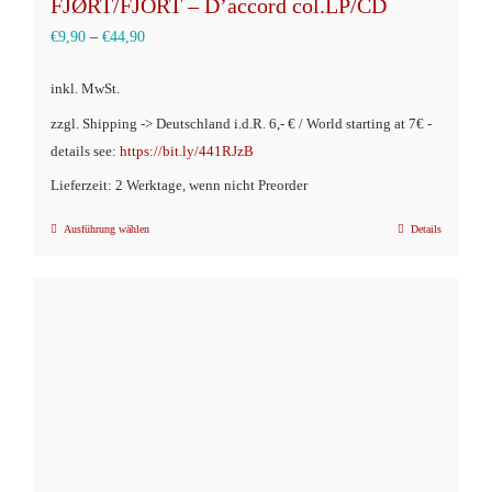
FJØRT/FJORT – D’accord col.LP/CD
€
9,90
–
€
44,90
inkl. MwSt.
zzgl. Shipping -> Deutschland i.d.R. 6,- € / World starting at 7€ -
details see:
https://bit.ly/441RJzB
Lieferzeit: 2 Werktage, wenn nicht Preorder
Ausführung wählen
Details
Dieses
Produkt
weist
mehrere
Varianten
auf.
Die
Optionen
können