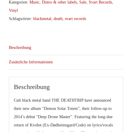
Kategorien:
Music
,
Distro & other labels
,
Sale
,
Svart Records
,
Vinyl
Schlagwörter:
blackmetal
,
death
,
svart records
Beschreibung
Zusätzliche Informationen
Beschreibung
Cult black metal band THE DEATHTRIP have announced
their new album “Demon Solar Totem”, their follow-up to
2014’s debut “Deep Drone Master”. Featuring the long-due
return of Kvohst (Ex-Dødheimsgard/Code) on lyrics/vocals