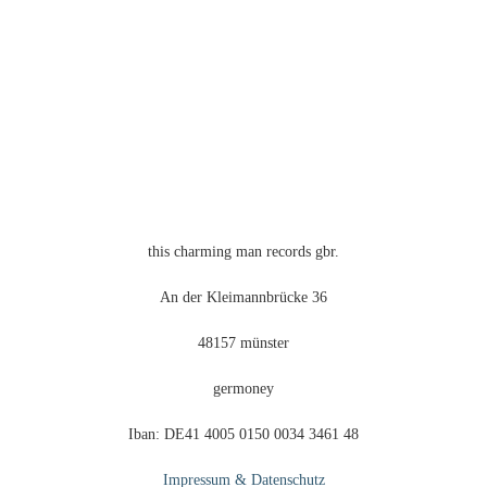
auf
der
Produktseite
gewählt
werden
this charming man records gbr.
An der Kleimannbrücke 36
48157 münster
germoney
Iban: DE41 4005 0150 0034 3461 48
Impressum & Datenschutz