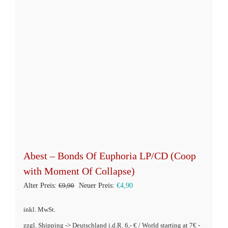
Abest – Bonds Of Euphoria LP/CD (Coop
with Moment Of Collapse)
Ursprünglicher
Aktueller
Alter Preis:
€
9,90
Neuer Preis:
€
4,90
Preis
Preis
inkl. MwSt.
war:
ist:
zzgl. Shipping -> Deutschland i.d.R. 6,- € / World starting at 7€ -
€9,90
€4,90.