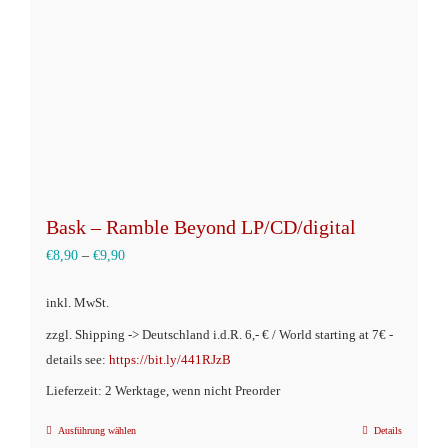
auf
der
Produktseite
gewählt
werden
Bask – Ramble Beyond LP/CD/digital
€
8,90
–
€
9,90
inkl. MwSt.
zzgl. Shipping -> Deutschland i.d.R. 6,- € / World starting at 7€ -
details see:
https://bit.ly/441RJzB
Lieferzeit: 2 Werktage, wenn nicht Preorder
Ausführung wählen
Details
Dieses