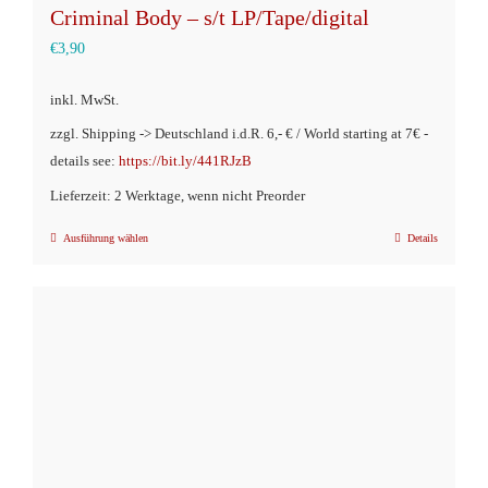
Criminal Body – s/t LP/Tape/digital
€
3,90
inkl. MwSt.
zzgl. Shipping -> Deutschland i.d.R. 6,- € / World starting at 7€ -
details see:
https://bit.ly/441RJzB
Lieferzeit: 2 Werktage, wenn nicht Preorder
Ausführung wählen
Details
Dieses
Produkt
weist
mehrere
Varianten
auf.
Die
Optionen
können