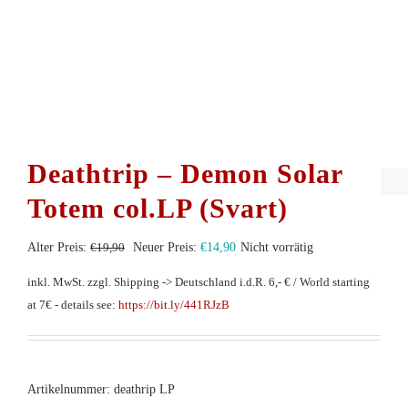
Deathtrip – Demon Solar
Totem col.LP (Svart)
Ursprünglicher
Aktueller
Alter Preis:
€
19,90
Neuer Preis:
€
14,90
Nicht vorrätig
Preis
Preis
inkl. MwSt.
zzgl. Shipping -> Deutschland i.d.R. 6,- € / World starting
war:
ist:
at 7€ - details see:
https://bit.ly/441RJzB
€19,90
€14,90.
Artikelnummer:
deathrip LP