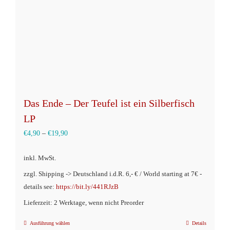
auf
der
Produktseite
gewählt
werden
Das Ende – Der Teufel ist ein Silberfisch
LP
€
4,90
–
€
19,90
inkl. MwSt.
zzgl. Shipping -> Deutschland i.d.R. 6,- € / World starting at 7€ -
details see:
https://bit.ly/441RJzB
Lieferzeit: 2 Werktage, wenn nicht Preorder
Ausführung wählen
Details
Dieses