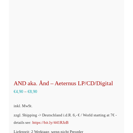
AND aka. Ånd – Aeternus LP/CD/Digital
€
4,90
–
€
8,90
inkl. MwSt.
zzgl. Shipping -> Deutschland i.d.R. 6,- € / World starting at 7€ -
details see:
https://bit.ly/441RJzB
Lieferzeit: 2 Werktage, wenn nicht Preorder