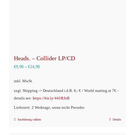
Heads. – Collider LP/CD
€
9,90
–
€
24,90
inkl. MwSt.
zzgl. Shipping -> Deutschland i.d.R. 6,- € / World starting at 7€ -
details see:
https://bit.ly/441RJzB
Lieferzeit: 2 Werktage, wenn nicht Preorder
Ausführung wählen
Details
Dieses
Produkt