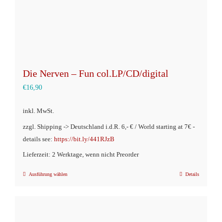
gewählt
werden
Die Nerven – Fun col.LP/CD/digital
€
16,90
inkl. MwSt.
zzgl. Shipping -> Deutschland i.d.R. 6,- € / World starting at 7€ -
details see:
https://bit.ly/441RJzB
Lieferzeit: 2 Werktage, wenn nicht Preorder
Ausführung wählen
Details
Dieses
Produkt
weist
mehrere