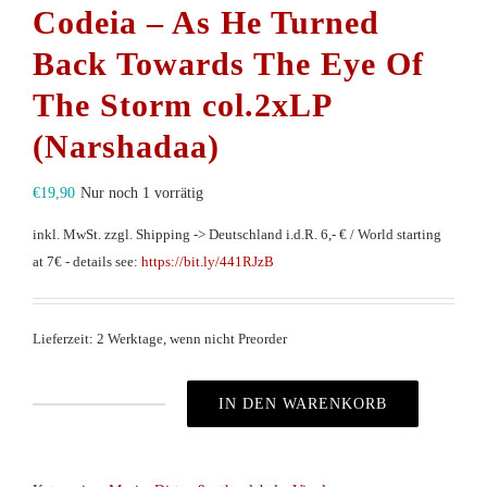
Codeia – As He Turned
Back Towards The Eye Of
The Storm col.2xLP
(Narshadaa)
€
19,90
Nur noch 1 vorrätig
inkl. MwSt.
zzgl. Shipping -> Deutschland i.d.R. 6,- € / World starting
at 7€ - details see:
https://bit.ly/441RJzB
Lieferzeit: 2 Werktage, wenn nicht Preorder
IN DEN WARENKORB
Codeia
–
As