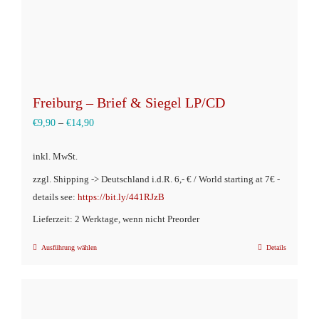
gewählt
werden
Freiburg – Brief & Siegel LP/CD
€
9,90
–
€
14,90
inkl. MwSt.
zzgl. Shipping -> Deutschland i.d.R. 6,- € / World starting at 7€ -
details see:
https://bit.ly/441RJzB
Lieferzeit: 2 Werktage, wenn nicht Preorder
Ausführung wählen
Details
Dieses
Produkt
weist
mehrere