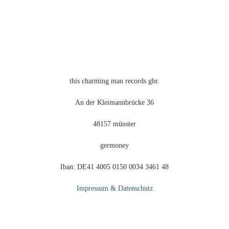
gewählt
werden
this charming man records gbr.
An der Kleimannbrücke 36
48157 münster
germoney
Iban: DE41 4005 0150 0034 3461 48
Impressum & Datenschutz