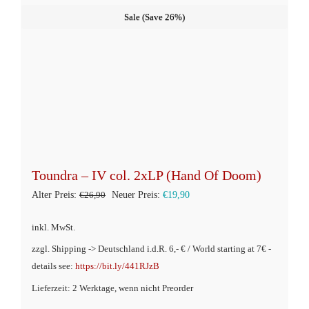
weist
Sale (Save 26%)
mehrere
Varianten
auf.
Die
Optionen
können
auf
der
Toundra – IV col. 2xLP (Hand Of Doom)
Produktseite
Ursprünglicher
Aktueller
Alter Preis:
€
26,90
Neuer Preis:
€
19,90
gewählt
Preis
Preis
werden
inkl. MwSt.
war:
ist:
zzgl. Shipping -> Deutschland i.d.R. 6,- € / World starting at 7€ -
€26,90
€19,90.
details see:
https://bit.ly/441RJzB
Lieferzeit: 2 Werktage, wenn nicht Preorder