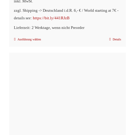
inkl. MwSt.
zzgl. Shipping -> Deutschland i.d.R. 6,- € / World starting at 7€ -
details see:
https://bit.ly/441RJzB
Lieferzeit: 2 Werktage, wenn nicht Preorder
Ausführung wählen
Details
Dieses
Produkt
weist
mehrere
Varianten
auf.
Die
Optionen
können
auf
der
Produktseite