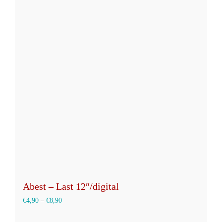
Varianten
auf.
Die
Optionen
können
auf
der
Produktseite
gewählt
werden
Abest – Last 12″/digital
€
4,90
–
€
8,90