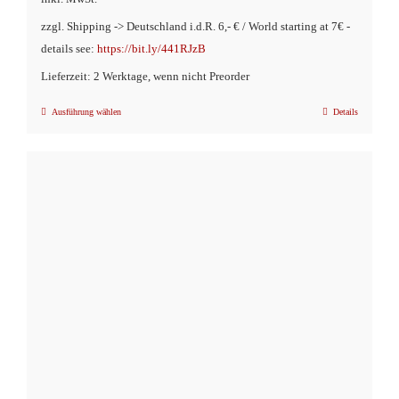
zzgl. Shipping -> Deutschland i.d.R. 6,- € / World starting at 7€ -
details see:
https://bit.ly/441RJzB
Lieferzeit: 2 Werktage, wenn nicht Preorder
Ausführung wählen
Details
Dieses
Produkt
weist
mehrere
Varianten
auf.
Die
Optionen
können
auf
der
Produktseite