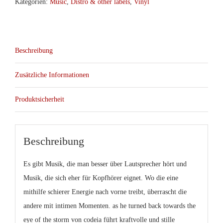
Kategorien:
Music
,
Distro & other labels
,
Vinyl
He
Turned
Back
Beschreibung
Towards
The
Zusätzliche Informationen
Eye
Of
Produktsicherheit
The
Storm
col.2xLP
Beschreibung
(Narshadaa)
Menge
Es gibt Musik, die man besser über Lautsprecher hört und
Musik, die sich eher für Kopfhörer eignet. Wo die eine
mithilfe schierer Energie nach vorne treibt, überrascht die
andere mit intimen Momenten. as he turned back towards the
eye of the storm von codeia führt kraftvolle und stille