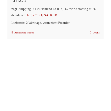
inkl. MwSt.
zzgl. Shipping -> Deutschland i.d.R. 6,- € / World starting at 7€ -
details see:
https://bit.ly/441RJzB
Lieferzeit: 2 Werktage, wenn nicht Preorder
Ausführung wählen
Details
Dieses
Produkt
weist
mehrere
Varianten
auf.
Die
Optionen
können
auf
der
Produktseite