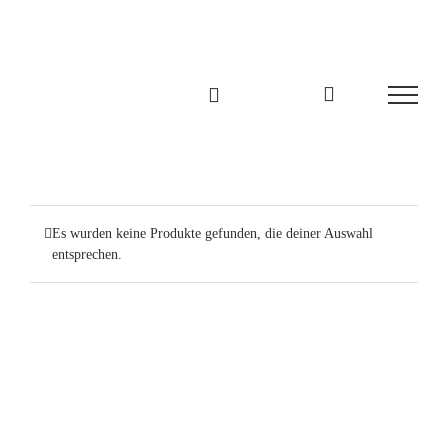
Zum
Inhalt
springen
Es wurden keine Produkte gefunden, die deiner Auswahl
entsprechen.