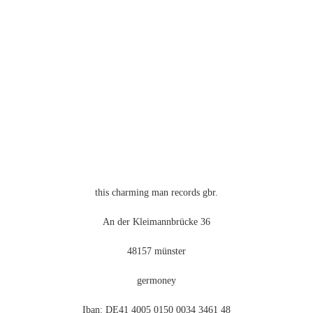
this charming man records gbr.
An der Kleimannbrücke 36
48157 münster
germoney
Iban: DE41 4005 0150 0034 3461 48