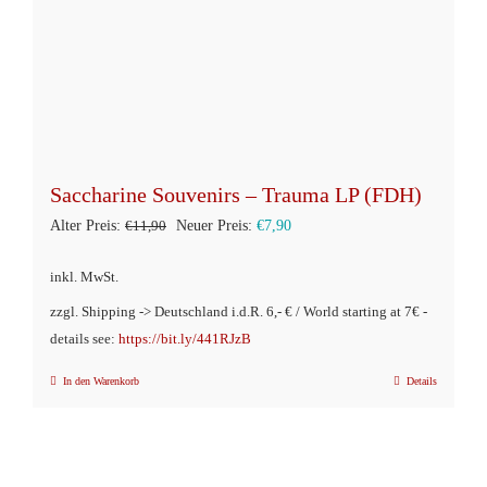
Saccharine Souvenirs – Trauma LP (FDH)
Ursprünglicher
Aktueller
Alter Preis:
€
11,90
Neuer Preis:
€
7,90
Preis
Preis
inkl. MwSt.
war:
ist:
zzgl. Shipping -> Deutschland i.d.R. 6,- € / World starting at 7€ -
€11,90
€7,90.
details see:
https://bit.ly/441RJzB
In den Warenkorb
Details