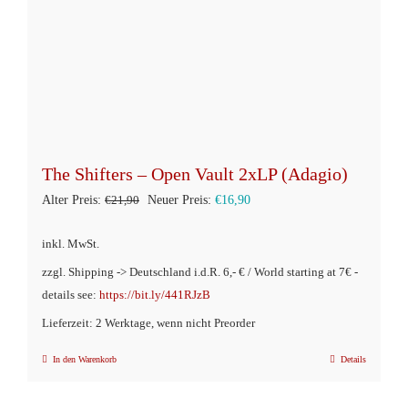
The Shifters – Open Vault 2xLP (Adagio)
Ursprünglicher
Aktueller
Alter Preis:
€
21,90
Neuer Preis:
€
16,90
Preis
Preis
inkl. MwSt.
war:
ist:
zzgl. Shipping -> Deutschland i.d.R. 6,- € / World starting at 7€ -
€21,90
€16,90.
details see:
https://bit.ly/441RJzB
Lieferzeit: 2 Werktage, wenn nicht Preorder
In den Warenkorb
Details