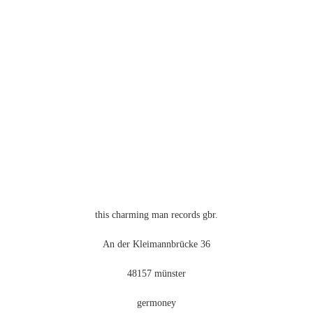
mehrere
Varianten
auf.
Die
Optionen
können
auf
der
Produktseite
gewählt
werden
this charming man records gbr.
An der Kleimannbrücke 36
48157 münster
germoney