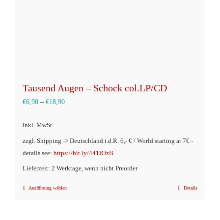
Tausend Augen – Schock col.LP/CD
€
6,90
–
€
18,90
inkl. MwSt.
zzgl. Shipping -> Deutschland i.d.R. 6,- € / World starting at 7€ -
details see:
https://bit.ly/441RJzB
Lieferzeit: 2 Werktage, wenn nicht Preorder
Ausführung wählen
Details
Dieses
Produkt
weist