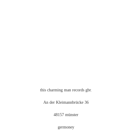
mehrere
Varianten
auf.
Die
Optionen
können
auf
der
Produktseite
gewählt
werden
this charming man records gbr.
An der Kleimannbrücke 36
48157 münster
germoney