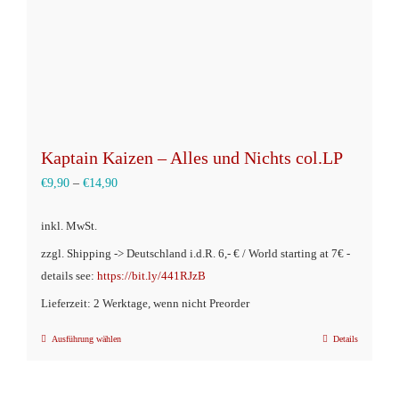
Kaptain Kaizen – Alles und Nichts col.LP
€
9,90
–
€
14,90
inkl. MwSt.
zzgl. Shipping -> Deutschland i.d.R. 6,- € / World starting at 7€ -
details see:
https://bit.ly/441RJzB
Lieferzeit: 2 Werktage, wenn nicht Preorder
Ausführung wählen
Details
Dieses
Produkt
weist