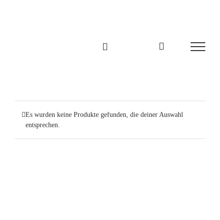
Zum
Inhalt
springen
Es wurden keine Produkte gefunden, die deiner Auswahl
entsprechen.