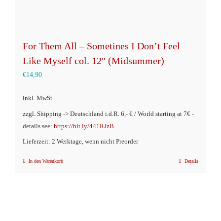
For Them All – Sometines I Don’t Feel
Like Myself col. 12″ (Midsummer)
€
14,90
inkl. MwSt.
zzgl. Shipping -> Deutschland i.d.R. 6,- € / World starting at 7€ -
details see:
https://bit.ly/441RJzB
Lieferzeit: 2 Werktage, wenn nicht Preorder
In den Warenkorb
Details