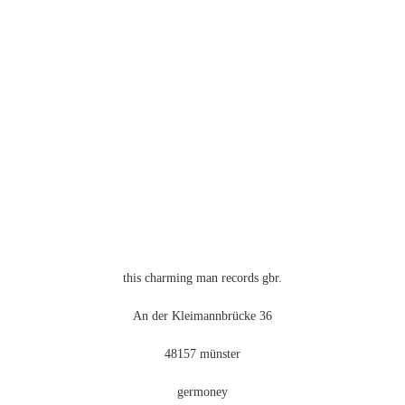
mehrere
Varianten
auf.
Die
Optionen
können
auf
der
Produktseite
gewählt
werden
this charming man records gbr.
An der Kleimannbrücke 36
48157 münster
germoney