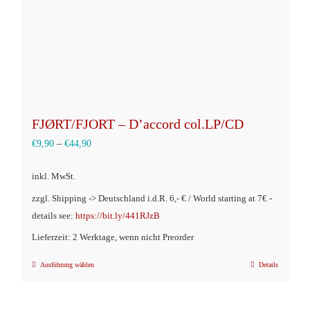
FJØRT/FJORT – D’accord col.LP/CD
€
9,90
–
€
44,90
inkl. MwSt.
zzgl. Shipping -> Deutschland i.d.R. 6,- € / World starting at 7€ -
details see:
https://bit.ly/441RJzB
Lieferzeit: 2 Werktage, wenn nicht Preorder
Ausführung wählen
Details
Dieses
Produkt
weist