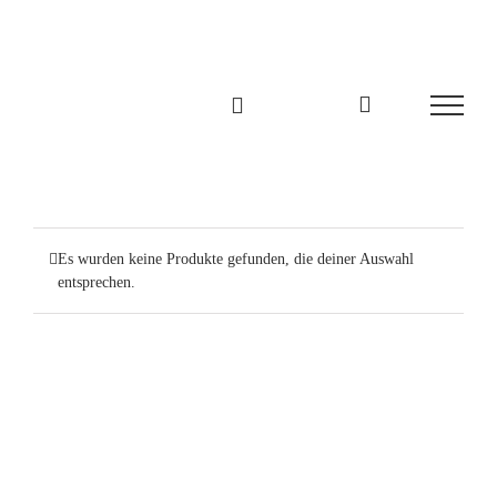
Zum
Inhalt
springen
Es wurden keine Produkte gefunden, die deiner Auswahl
entsprechen.