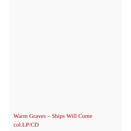
mehrere
Varianten
auf.
Die
Optionen
können
auf
der
Produktseite
gewählt
werden
Warm Graves – Ships Will Come
col.LP/CD