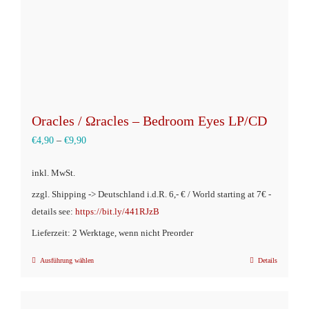
Oracles / Ωracles – Bedroom Eyes LP/CD
€
4,90
–
€
9,90
inkl. MwSt.
zzgl. Shipping -> Deutschland i.d.R. 6,- € / World starting at 7€ -
details see:
https://bit.ly/441RJzB
Lieferzeit: 2 Werktage, wenn nicht Preorder
Ausführung wählen
Details
Dieses
Produkt
weist