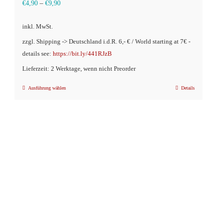
€
4,90
–
€
9,90
inkl. MwSt.
zzgl. Shipping -> Deutschland i.d.R. 6,- € / World starting at 7€ -
details see:
https://bit.ly/441RJzB
Lieferzeit: 2 Werktage, wenn nicht Preorder
Ausführung wählen
Details
Dieses
Produkt
weist
mehrere
Varianten
auf.
Die
Optionen
können
auf