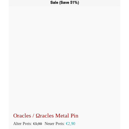
Sale (Save 51%)
mehrere
Varianten
auf.
Die
Optionen
können
auf
der
Produktseite
gewählt
werden
Oracles / Ωracles Metal Pin
Ursprünglicher
Aktueller
Alter Preis:
€
5,90
Neuer Preis:
€
2,90