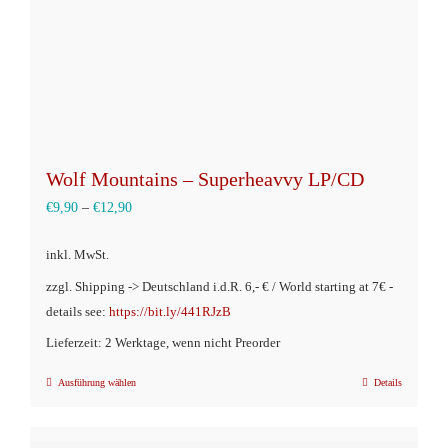
Wolf Mountains – Superheavvy LP/CD
€
9,90
–
€
12,90
inkl. MwSt.
zzgl. Shipping -> Deutschland i.d.R. 6,- € / World starting at 7€ -
details see:
https://bit.ly/441RJzB
Lieferzeit: 2 Werktage, wenn nicht Preorder
Ausführung wählen
Details
Dieses
Produkt
weist