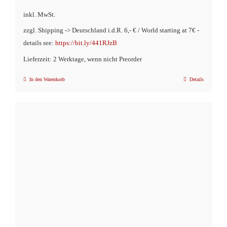
Preis
Preis
inkl. MwSt.
war:
ist:
zzgl. Shipping -> Deutschland i.d.R. 6,- € / World starting at 7€ -
€5,90
€2,90.
details see:
https://bit.ly/441RJzB
Lieferzeit: 2 Werktage, wenn nicht Preorder
In den Warenkorb
Details