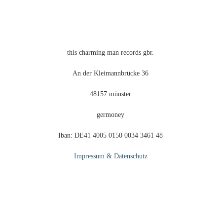
der
Produktseite
gewählt
werden
this charming man records gbr.
An der Kleimannbrücke 36
48157 münster
germoney
Iban: DE41 4005 0150 0034 3461 48
Impressum & Datenschutz