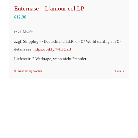
Euternase – L’amour col.LP
€
12,90
inkl. MwSt.
zzgl. Shipping -> Deutschland i.d.R. 6,- € / World starting at 7€ -
details see:
https://bit.ly/441RJzB
Lieferzeit: 2 Werktage, wenn nicht Preorder
Ausführung wählen
Details
Dieses
Produkt
weist
mehrere
Varianten
auf.
Die
Optionen