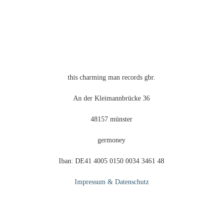
können
auf
der
Produktseite
gewählt
werden
this charming man records gbr.
An der Kleimannbrücke 36
48157 münster
germoney
Iban: DE41 4005 0150 0034 3461 48
Impressum & Datenschutz