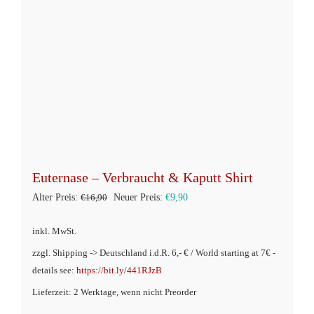
Euternase – Verbraucht & Kaputt Shirt
Ursprünglicher
Aktueller
Alter Preis:
€
16,90
Neuer Preis:
€
9,90
Preis
Preis
inkl. MwSt.
war:
ist:
zzgl. Shipping -> Deutschland i.d.R. 6,- € / World starting at 7€ -
€16,90
€9,90.
details see:
https://bit.ly/441RJzB
Lieferzeit: 2 Werktage, wenn nicht Preorder