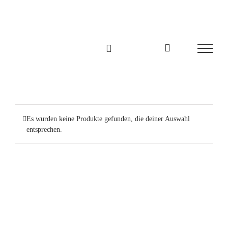
Zum
Inhalt
springen
Es wurden keine Produkte gefunden, die deiner Auswahl
entsprechen.