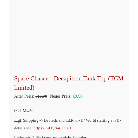
Space Chaser – Decapitron Tank Top (TCM
limited)
Ursprünglicher
Aktueller
Alter Preis:
€
16,90
Neuer Preis:
€
9,90
Preis
Preis
inkl. MwSt.
war:
ist:
zzgl. Shipping -> Deutschland i.d.R. 6,- € / World starting at 7€ -
€16,90
€9,90.
details see:
https://bit.ly/441RJzB
Lieferzeit: 2 Werktage, wenn nicht Preorder