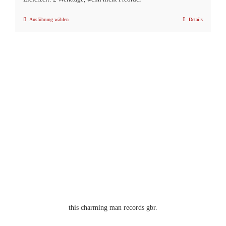
Ausführung wählen
Details
Dieses
Produkt
weist
mehrere
Varianten
auf.
Die
Optionen
können
auf
der
Produktseite
gewählt
werden
this charming man records gbr.