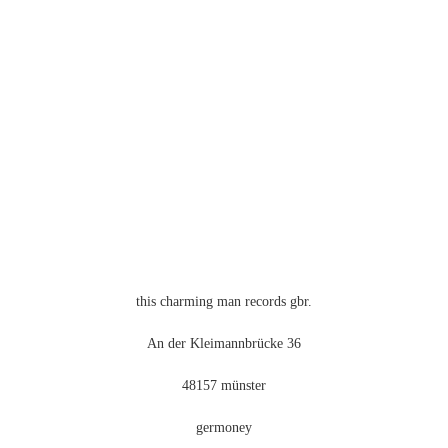
mehrere
Varianten
auf.
Die
Optionen
können
auf
der
Produktseite
gewählt
werden
this charming man records gbr.
An der Kleimannbrücke 36
48157 münster
germoney