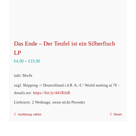
Das Ende – Der Teufel ist ein Silberfisch
LP
€
4,90
–
€
19,90
inkl. MwSt.
zzgl. Shipping -> Deutschland i.d.R. 6,- € / World starting at 7€ -
details see:
https://bit.ly/441RJzB
Lieferzeit: 2 Werktage, wenn nicht Preorder
Ausführung wählen
Details
Dieses
Produkt
weist