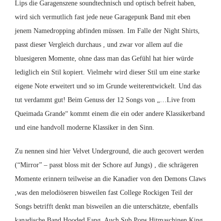
Lips die Garagenszene soundtechnisch und optisch befreit haben,
wird sich vermutlich fast jede neue Garagepunk Band mit eben
jenem Namedropping abfinden müssen. Im Falle der Night Shirts,
passt dieser Vergleich durchaus , und zwar vor allem auf die
bluesigeren Momente, ohne dass man das Gefühl hat hier würde
lediglich ein Stil kopiert. Vielmehr wird dieser Stil um eine starke
eigene Note erweitert und so im Grunde weiterentwickelt. Und das
tut verdammt gut! Beim Genuss der 12 Songs von „…Live from
Queimada Grande“ kommt einem die ein oder andere Klassikerband
und eine handvoll moderne Klassiker in den Sinn.
Zu nennen sind hier Velvet Underground, die auch gecovert werden
(“Mirror” – passt bloss mit der Schore auf Jungs) , die schrägeren
Momente erinnern teilweise an die Kanadier von den Demons Claws
,was den melodiöseren bisweilen fast College Rockigen Teil der
Songs betrifft denkt man bisweilen an die unterschätzte, ebenfalls
kanadische Band Hooded Fang. Auch Sub Pops Hitmaschinen King