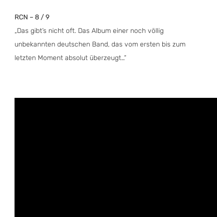
RCN – 8 / 9
„Das gibt’s nicht oft. Das Album einer noch völlig
unbekannten deutschen Band, das vom ersten bis zum
letzten Moment absolut überzeugt…“