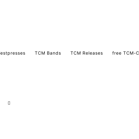
estpresses
TCM Bands
TCM Releases
free TCM-