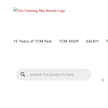
Zum
Inhalt
springen
15 Years of TCM Fest
TCM SHOP
SALE!!!
T
Products
search