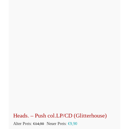
mehrere
Varianten
auf.
Die
Optionen
können
auf
der
Produktseite
gewählt
werden
Heads. – Push col.LP/CD (Glitterhouse)
Ursprünglicher
Aktueller
Alter Preis:
€
14,90
Neuer Preis:
€
9,90