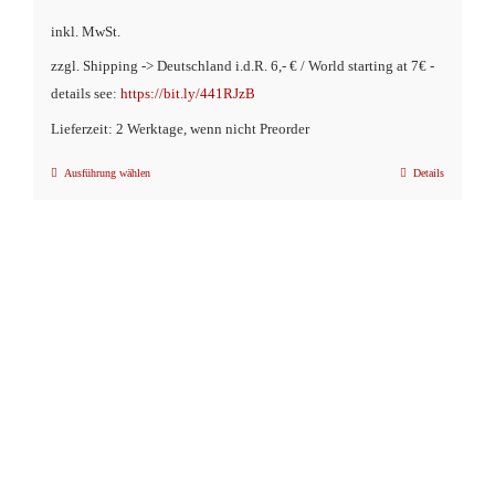
Preis
Preis
inkl. MwSt.
war:
ist:
zzgl. Shipping -> Deutschland i.d.R. 6,- € / World starting at 7€ -
€14,90
€9,90.
details see:
https://bit.ly/441RJzB
Lieferzeit: 2 Werktage, wenn nicht Preorder
Ausführung wählen
Details
Dieses
Produkt
weist
mehrere
Varianten
auf.
Die
Optionen
können
auf
der