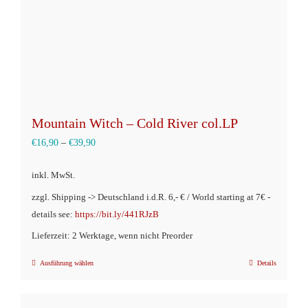
Mountain Witch – Cold River col.LP
€
16,90
–
€
39,90
inkl. MwSt.
zzgl. Shipping -> Deutschland i.d.R. 6,- € / World starting at 7€ -
details see:
https://bit.ly/441RJzB
Lieferzeit: 2 Werktage, wenn nicht Preorder
Ausführung wählen
Details
Dieses
Produkt
weist