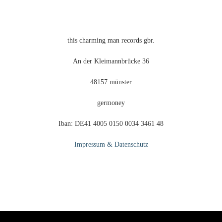
Produktseite
gewählt
werden
this charming man records gbr.
An der Kleimannbrücke 36
48157 münster
germoney
Iban: DE41 4005 0150 0034 3461 48
Impressum & Datenschutz