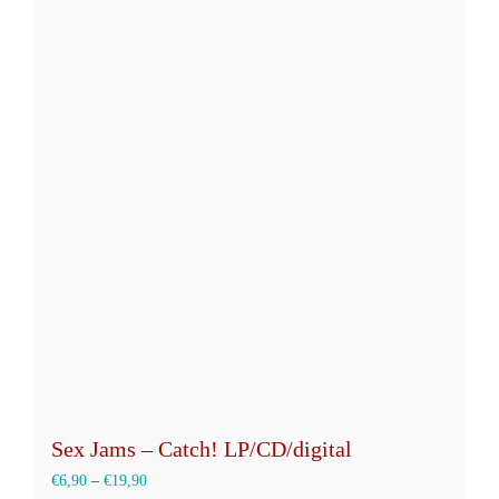
mehrere
Varianten
auf.
Die
Optionen
können
auf
der
Produktseite
gewählt
werden
Sex Jams – Catch! LP/CD/digital
€
6,90
–
€
19,90