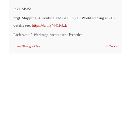
inkl. MwSt.
zzgl. Shipping -> Deutschland i.d.R. 6,- € / World starting at 7€ -
details see:
https://bit.ly/441RJzB
Lieferzeit: 2 Werktage, wenn nicht Preorder
Ausführung wählen
Details
Dieses
Produkt
weist
mehrere
Varianten
auf.
Die
Optionen
können
auf
der