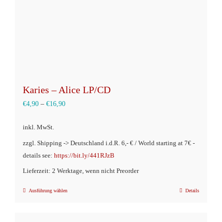
Karies – Alice LP/CD
€
4,90
–
€
16,90
inkl. MwSt.
zzgl. Shipping -> Deutschland i.d.R. 6,- € / World starting at 7€ -
details see:
https://bit.ly/441RJzB
Lieferzeit: 2 Werktage, wenn nicht Preorder
Ausführung wählen
Details
Dieses
Produkt
weist