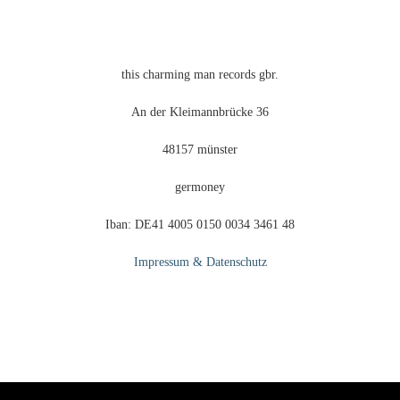
Produktseite
gewählt
werden
this charming man records gbr.
An der Kleimannbrücke 36
48157 münster
germoney
Iban: DE41 4005 0150 0034 3461 48
Impressum & Datenschutz