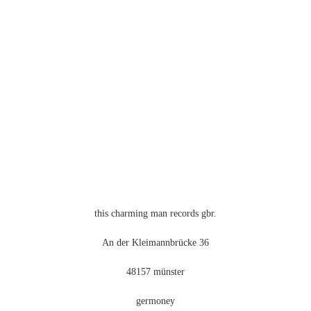
mehrere
Varianten
auf.
Die
Optionen
können
auf
der
Produktseite
gewählt
werden
this charming man records gbr.
An der Kleimannbrücke 36
48157 münster
germoney