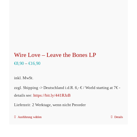
Wire Love – Leave the Bones LP
€
8,90
–
€
16,90
inkl. MwSt.
zzgl. Shipping -> Deutschland i.d.R. 6,- € / World starting at 7€ -
details see:
https://bit.ly/441RJzB
Lieferzeit: 2 Werktage, wenn nicht Preorder
Ausführung wählen
Details
Dieses
Produkt
weist