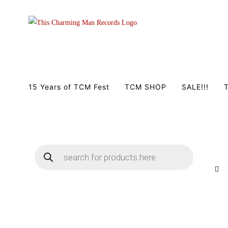
Zum
Inhalt
springen
15 Years of TCM Fest
TCM SHOP
SALE!!!
T
Products
search