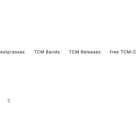
estpresses
TCM Bands
TCM Releases
free TCM-