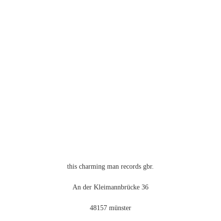
weist
mehrere
Varianten
auf.
Die
Optionen
können
auf
der
Produktseite
gewählt
werden
this charming man records gbr.
An der Kleimannbrücke 36
48157 münster