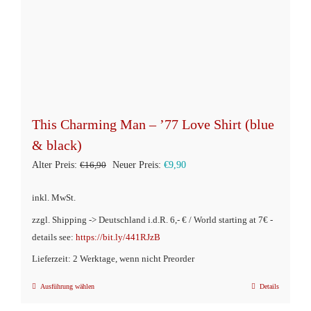
This Charming Man – ’77 Love Shirt (blue
& black)
Ursprünglicher
Aktueller
Alter Preis:
€
16,90
Neuer Preis:
€
9,90
Preis
Preis
inkl. MwSt.
war:
ist:
zzgl. Shipping -> Deutschland i.d.R. 6,- € / World starting at 7€ -
€16,90
€9,90.
details see:
https://bit.ly/441RJzB
Lieferzeit: 2 Werktage, wenn nicht Preorder
Ausführung wählen
Details
Dieses
Produkt