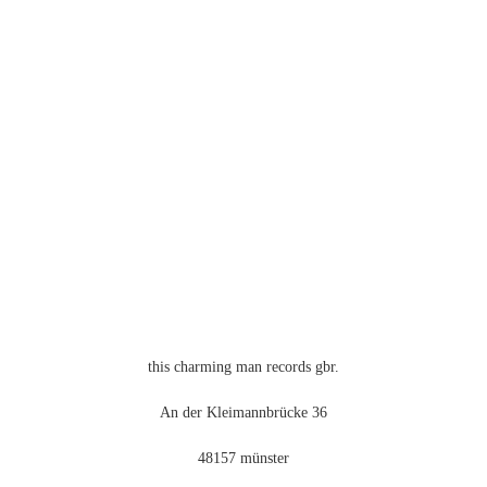
weist
mehrere
Varianten
auf.
Die
Optionen
können
auf
der
Produktseite
gewählt
werden
this charming man records gbr.
An der Kleimannbrücke 36
48157 münster