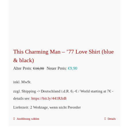
This Charming Man – ’77 Love Shirt (blue
& black)
Ursprünglicher
Aktueller
Alter Preis:
€
16,90
Neuer Preis:
€
9,90
Preis
Preis
inkl. MwSt.
war:
ist:
zzgl. Shipping -> Deutschland i.d.R. 6,- € / World starting at 7€ -
€16,90
€9,90.
details see:
https://bit.ly/441RJzB
Lieferzeit: 2 Werktage, wenn nicht Preorder
Ausführung wählen
Details
Dieses
Produkt