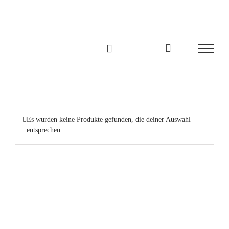
Zum
Inhalt
springen
Es wurden keine Produkte gefunden, die deiner Auswahl
entsprechen.