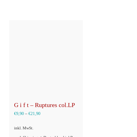
G i f t – Ruptures col.LP
€
9,90
–
€
21,90
inkl. MwSt.