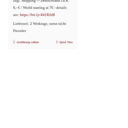
zzgl. Shipping -> Deutschland i.d.R.
6,- € / World starting at 7€ - details
see:
https://bit.ly/441RJzB
Lieferzeit: 2 Werktage, wenn nicht
Preorder
Ausführung wählen
Quick View
Dieses
Produkt
weist
mehrere
Varianten
auf.
Die
Optionen
können
auf
der