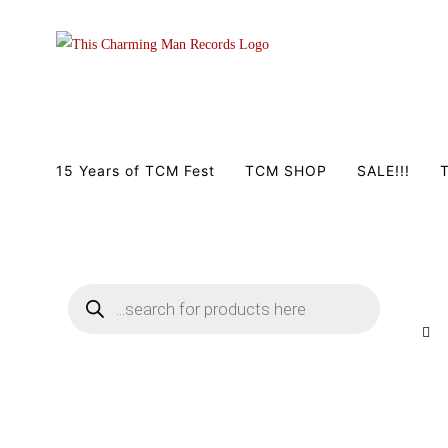
Zum
Inhalt
springen
15 Years of TCM Fest
TCM SHOP
SALE!!!
T
Products
search