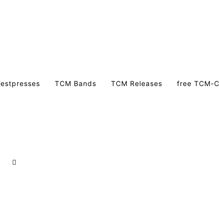
estpresses
TCM Bands
TCM Releases
free TCM-