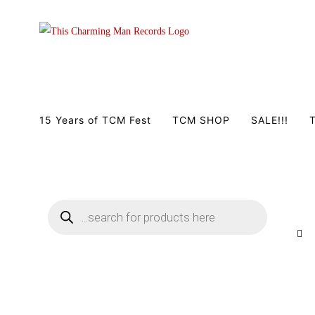
Zum
Inhalt
springen
15 Years of TCM Fest
TCM SHOP
SALE!!!
T
Products
search