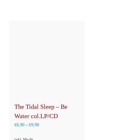
The Tidal Sleep – Be
Water col.LP/CD
€
6,90
–
€
9,90
inkl. MwSt.