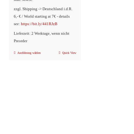
zzgl. Shipping -> Deutschland i.d.R.
6,- € / World starting at 7€ - details
see:
https://bit.ly/441RJzB
Lieferzeit: 2 Werktage, wenn nicht
Preorder
Ausführung wählen
Quick View
Dieses
Produkt
weist
mehrere
Varianten
auf.
Die
Optionen
können
auf