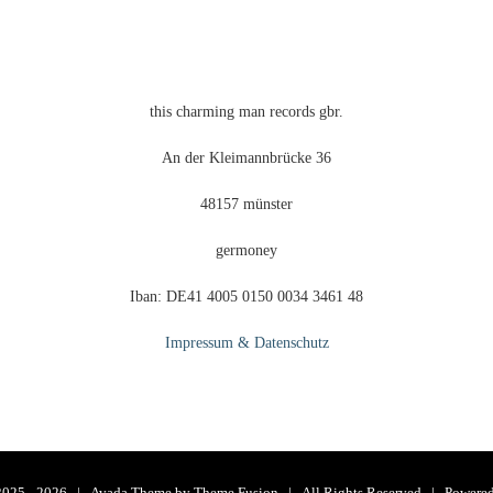
this charming man records gbr.
An der Kleimannbrücke 36
48157 münster
germoney
Iban: DE41 4005 0150 0034 3461 48
Impressum & Datenschutz
2025 -
2026 | Avada Theme by
Theme Fusion
| All Rights Reserved | Powere