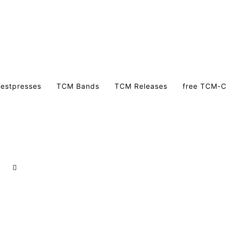
estpresses
TCM Bands
TCM Releases
free TCM-