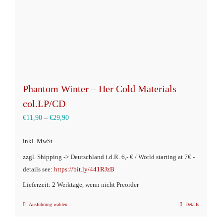
Phantom Winter – Her Cold Materials
col.LP/CD
€
11,90
–
€
29,90
inkl. MwSt.
zzgl. Shipping -> Deutschland i.d.R. 6,- € / World starting at 7€ -
details see:
https://bit.ly/441RJzB
Lieferzeit: 2 Werktage, wenn nicht Preorder
Ausführung wählen
Details
Dieses
Produkt