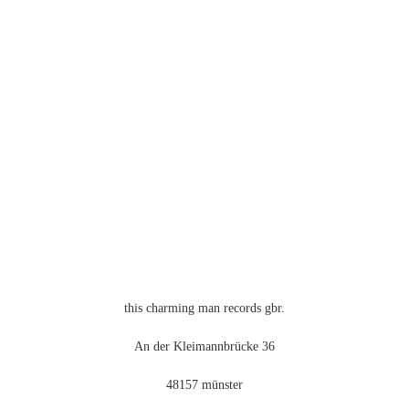
weist
mehrere
Varianten
auf.
Die
Optionen
können
auf
der
Produktseite
gewählt
werden
this charming man records gbr.
An der Kleimannbrücke 36
48157 münster