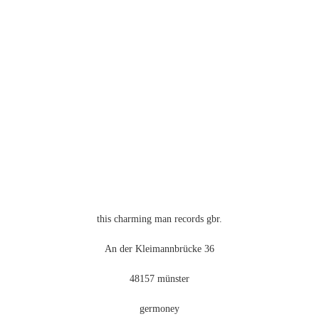
mehrere
Varianten
auf.
Die
Optionen
können
auf
der
Produktseite
gewählt
werden
this charming man records gbr.
An der Kleimannbrücke 36
48157 münster
germoney