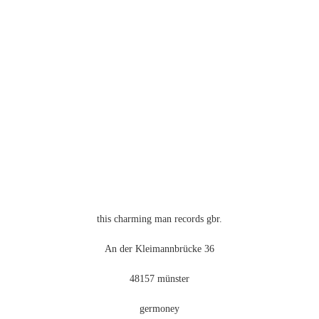
mehrere
Varianten
auf.
Die
Optionen
können
auf
der
Produktseite
gewählt
werden
this charming man records gbr.
An der Kleimannbrücke 36
48157 münster
germoney