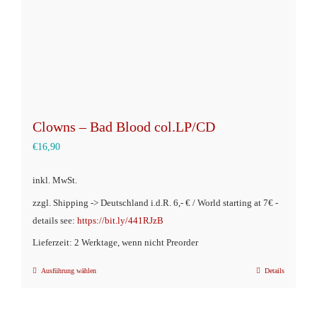
Clowns – Bad Blood col.LP/CD
€
16,90
inkl. MwSt.
zzgl. Shipping -> Deutschland i.d.R. 6,- € / World starting at 7€ -
details see:
https://bit.ly/441RJzB
Lieferzeit: 2 Werktage, wenn nicht Preorder
Ausführung wählen
Details
Dieses
Produkt
weist