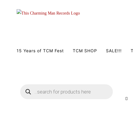
Zum
Inhalt
springen
15 Years of TCM Fest
TCM SHOP
SALE!!!
T
Products
search