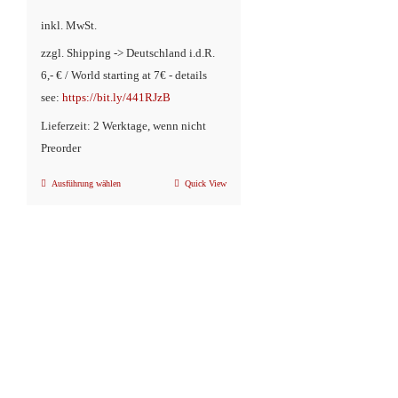
inkl. MwSt.
zzgl. Shipping -> Deutschland i.d.R.
6,- € / World starting at 7€ - details
see:
https://bit.ly/441RJzB
Lieferzeit: 2 Werktage, wenn nicht
Preorder
Ausführung wählen
Quick View
Dieses
Produkt
weist
mehrere
Varianten
auf.
Die
Optionen
können