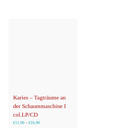
Karies – Tagträume an
der Schaummaschine I
col.LP/CD
€
11,90
–
€
16,90