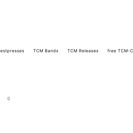
estpresses
TCM Bands
TCM Releases
free TCM-