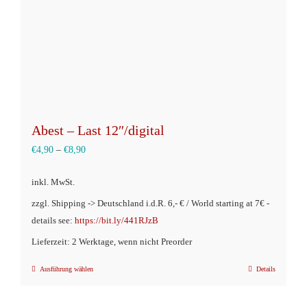
Abest – Last 12″/digital
€
4,90
–
€
8,90
inkl. MwSt.
zzgl. Shipping -> Deutschland i.d.R. 6,- € / World starting at 7€ -
details see:
https://bit.ly/441RJzB
Lieferzeit: 2 Werktage, wenn nicht Preorder
Ausführung wählen
Details
Dieses
Produkt