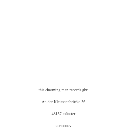
weist
mehrere
Varianten
auf.
Die
Optionen
können
auf
der
Produktseite
gewählt
werden
this charming man records gbr.
An der Kleimannbrücke 36
48157 münster
germoney