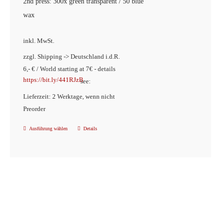
2nd press: 300x green transparent / 50 blue
wax
inkl. MwSt.
zzgl. Shipping -> Deutschland i.d.R.
6,- € / World starting at 7€ - details
https://bit.ly/441RJzB
see:
Lieferzeit: 2 Werktage, wenn nicht
Preorder
Ausführung wählen
Details
Dieses
Produkt
weist
mehrere
Varianten
auf.
Die