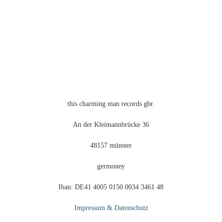
Optionen
können
auf
der
Produktseite
gewählt
werden
this charming man records gbr.
An der Kleimannbrücke 36
48157 münster
germoney
Iban: DE41 4005 0150 0034 3461 48
Impressum & Datenschutz