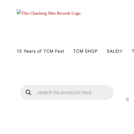
Zum
Inhalt
springen
15 Years of TCM Fest
TCM SHOP
SALE!!!
T
Products
search