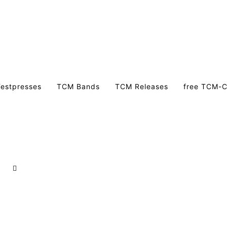
estpresses
TCM Bands
TCM Releases
free TCM-