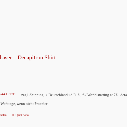
weist
mehrere
Varianten
auf.
Die
Optionen
können
auf
haser – Decapitron Shirt
der
Produktseite
gewählt
werden
ly/441RJzB
zzgl. Shipping -> Deutschland i.d.R. 6,- € / World starting at 7€ - deta
2 Werktage, wenn nicht Preorder
wählen
Quick View
Dieses
Produkt