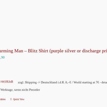
weist
mehrere
Varianten
auf.
Die
Optionen
können
rming Man – Blitz Shirt (purple silver or discharge pr
auf
2,90
der
Produktseite
gewählt
werden
ly/441RJzB
zzgl. Shipping -> Deutschland i.d.R. 6,- € / World starting at 7€ - deta
2 Werktage, wenn nicht Preorder
wählen
Quick View
Dieses