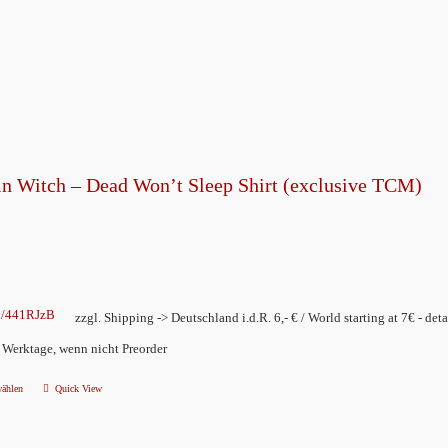
mehrere
Varianten
auf.
Die
Optionen
können
n Witch – Dead Won’t Sleep Shirt (exclusive TCM)
auf
der
Produktseite
gewählt
werden
ly/441RJzB
zzgl. Shipping -> Deutschland i.d.R. 6,- € / World starting at 7€ - deta
2 Werktage, wenn nicht Preorder
wählen
Quick View
Dieses
Produkt