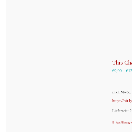
This Cha
€
9,90
–
€
1
inkl. MwSt.
https://bit.
Lieferzeit: 
Ausführung 