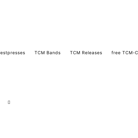
estpresses
TCM Bands
TCM Releases
free TCM-