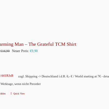
auf.
Die
Optionen
können
auf
der
arming Man – The Grateful TCM Shirt
Produktseite
Ursprünglicher
Aktueller
€
16,90
Neuer Preis:
€
9,90
gewählt
Preis
Preis
werden
war:
ist:
€16,90
€9,90.
ly/441RJzB
zzgl. Shipping -> Deutschland i.d.R. 6,- € / World starting at 7€ - deta
2 Werktage, wenn nicht Preorder
wählen
Quick View
Dieses
Produkt
weist