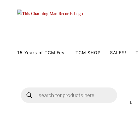
Zum
Inhalt
springen
15 Years of TCM Fest
TCM SHOP
SALE!!!
T
Products
search