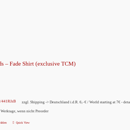
Produkt
weist
mehrere
Varianten
auf.
Die
Optionen
können
s – Fade Shirt (exclusive TCM)
auf
der
Produktseite
gewählt
werden
ly/441RJzB
zzgl. Shipping -> Deutschland i.d.R. 6,- € / World starting at 7€ - deta
2 Werktage, wenn nicht Preorder
wählen
Quick View
Dieses