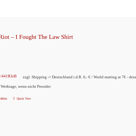
Riot – I Fought The Law Shirt
ly/441RJzB
zzgl. Shipping -> Deutschland i.d.R. 6,- € / World starting at 7€ - deta
2 Werktage, wenn nicht Preorder
wählen
Quick View
Dieses
Produkt
weist
mehrere
Varianten