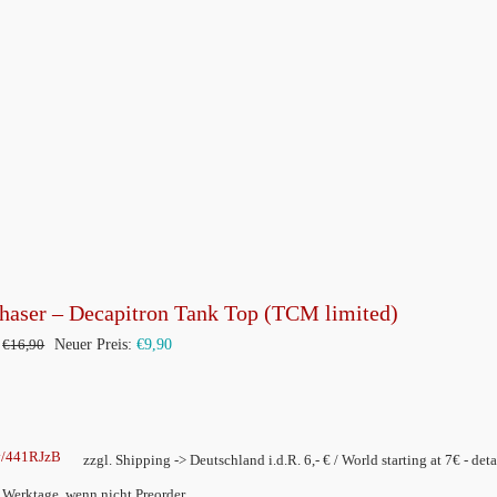
Produkt
weist
mehrere
Varianten
auf.
Die
Optionen
können
auf
der
haser – Decapitron Tank Top (TCM limited)
Produktseite
Ursprünglicher
Aktueller
€
16,90
Neuer Preis:
€
9,90
gewählt
Preis
Preis
werden
war:
ist:
€16,90
€9,90.
ly/441RJzB
zzgl. Shipping -> Deutschland i.d.R. 6,- € / World starting at 7€ - deta
2 Werktage, wenn nicht Preorder