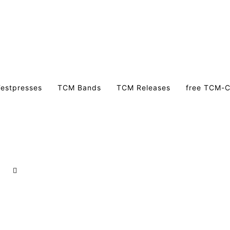
estpresses
TCM Bands
TCM Releases
free TCM-