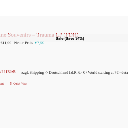
ine Souvenirs – Trauma LP (FDH)
Sale (Save 34%)
Ursprünglicher
Aktueller
€
11,90
Neuer Preis:
€
7,90
Preis
Preis
war:
ist:
€11,90
€7,90.
ly/441RJzB
zzgl. Shipping -> Deutschland i.d.R. 6,- € / World starting at 7€ - deta
korb
Quick View