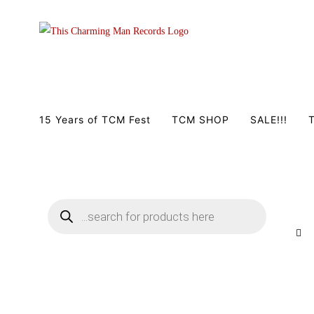
Zum
Inhalt
springen
15 Years of TCM Fest
TCM SHOP
SALE!!!
T
Products
search