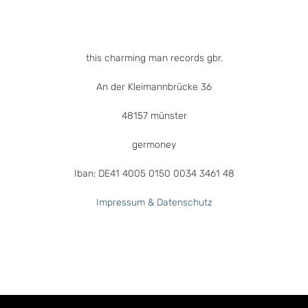
gewählt
werden
this charming man records gbr.
An der Kleimannbrücke 36
48157 münster
germoney
Iban: DE41 4005 0150 0034 3461 48
Impressum & Datenschutz