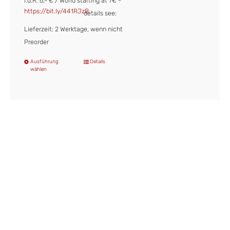
i.d.R. 6,- € / World starting at 7€ -
https://bit.ly/441RJzB
details see:
Lieferzeit: 2 Werktage, wenn nicht
Preorder
Ausführung
Details
Dieses
wählen
Produkt
weist
mehrere
Varianten
auf.
Die
Optionen
können
auf
der
Produktseite