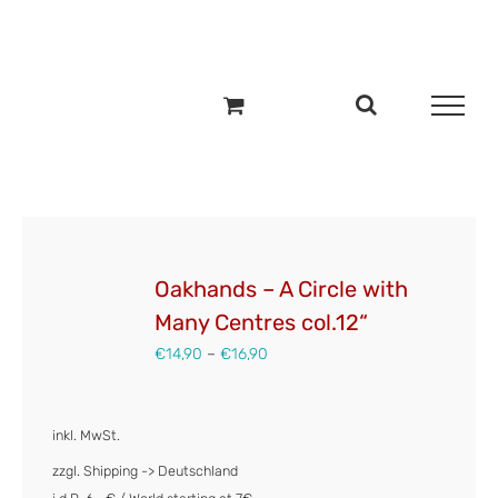
Zum
Inhalt
springen
Oakhands – A Circle with
Many Centres col.12“
€
14,90
–
€
16,90
inkl. MwSt.
zzgl. Shipping -> Deutschland