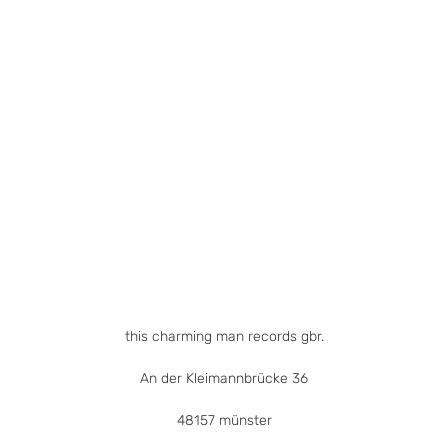
auf.
Die
Optionen
können
auf
der
Produktseite
gewählt
werden
this charming man records gbr.
An der Kleimannbrücke 36
48157 münster