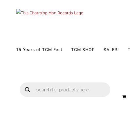
Zum
Inhalt
springen
15 Years of TCM Fest
TCM SHOP
SALE!!!
T
Products
search