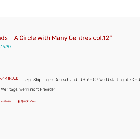
s – A Circle with Many Centres col.12“
€
16,90
.ly/441RJzB
zzgl. Shipping -> Deutschland i.d.R. 6,- € / World starting at 7€ - d
 2 Werktage, wenn nicht Preorder
 wählen
Quick View
Dieses
Produkt
weist
mehrere
Varianten