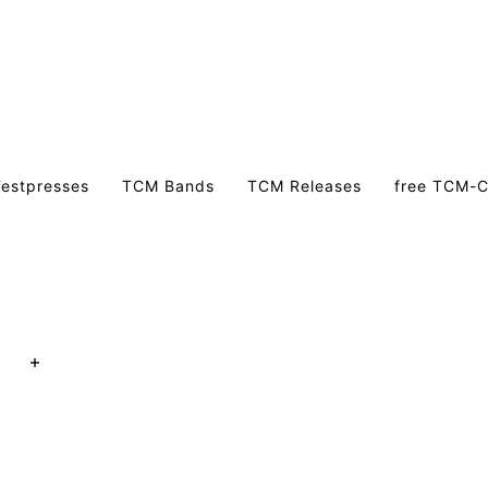
estpresses
TCM Bands
TCM Releases
free TCM-