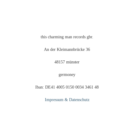
der
Produktseite
gewählt
werden
this charming man records gbr.
An der Kleimannbrücke 36
48157 münster
germoney
Iban: DE41 4005 0150 0034 3461 48
Impressum & Datenschutz