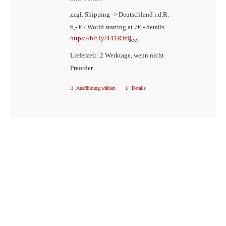
zzgl. Shipping -> Deutschland i.d.R.
6,- € / World starting at 7€ - details
https://bit.ly/441RJzB
see:
Lieferzeit: 2 Werktage, wenn nicht
Preorder
Ausführung wählen
Details
Dieses
Produkt
weist
mehrere
Varianten
auf.
Die
Optionen
können
auf