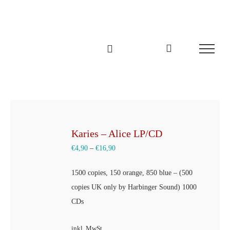
Zum
Inhalt
springen
Karies – Alice LP/CD
€
4,90
–
€
16,90
1500 copies, 150 orange, 850 blue – (500
copies UK only by Harbinger Sound) 1000
CDs
inkl. MwSt.