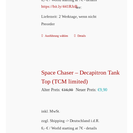
https://bit.ly/441RJzB
see:
Lieferzeit: 2 Werktage, wenn nicht
Preorder
Ausführung wählen
Details
Dieses
Produkt
weist
mehrere
Varianten
Space Chaser – Decapitron Tank
auf.
Top (TCM limited)
Die
Ursprünglicher
Aktueller
Alter Preis:
€
16,90
Neuer Preis:
€
9,90
Optionen
Preis
Preis
können
war:
ist:
inkl. MwSt.
auf
€16,90
€9,90.
der
zzgl. Shipping -> Deutschland i.d.R.
6,- € / World starting at 7€ - details
Produktseite