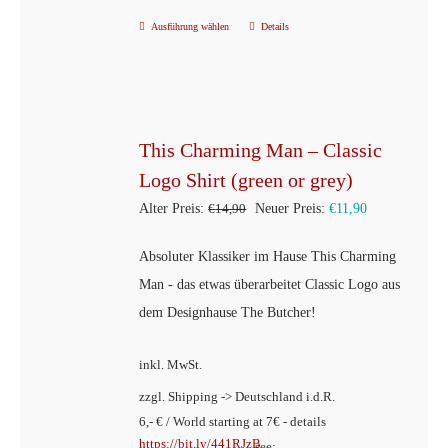
Ausführung wählen
Details
Dieses
Produkt
weist
mehrere
Varianten
This Charming Man – Classic
auf.
Logo Shirt (green or grey)
Die
Ursprünglicher
Aktueller
Alter Preis:
€
14,90
Neuer Preis:
€
11,90
Optionen
Preis
Preis
können
Absoluter Klassiker im Hause This Charming
war:
ist:
auf
Man - das etwas überarbeitet Classic Logo aus
€14,90
€11,90.
der
dem Designhause The Butcher!
Produktseite
inkl. MwSt.
gewählt
werden
zzgl. Shipping -> Deutschland i.d.R.
6,- € / World starting at 7€ - details
https://bit.ly/441RJzB
see: