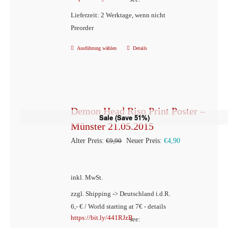
Lieferzeit: 2 Werktage, wenn nicht
Preorder
Ausführung wählen
Details
Dieses
Produkt
weist
mehrere
Varianten
Demon Head Riso Print Poster –
Sale (Save 51%)
auf.
Münster 21.05.2015
Die
Ursprünglicher
Aktueller
Alter Preis:
€
9,90
Neuer Preis:
€
4,90
Optionen
Preis
Preis
können
war:
ist:
inkl. MwSt.
auf
€9,90
€4,90.
der
zzgl. Shipping -> Deutschland i.d.R.
6,- € / World starting at 7€ - details
Produktseite
https://bit.ly/441RJzB
see:
gewählt