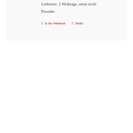
Lieferzeit: 2 Werktage, wenn nicht
werden
Preorder
In den Warenkorb
Details