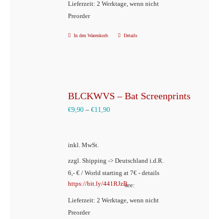
Lieferzeit: 2 Werktage, wenn nicht
werden
Preorder
In den Warenkorb
Details
BLCKWVS – Bat Screenprints
€
9,90
–
€
11,90
inkl. MwSt.
zzgl. Shipping -> Deutschland i.d.R.
6,- € / World starting at 7€ - details
https://bit.ly/441RJzB
see:
Lieferzeit: 2 Werktage, wenn nicht
Preorder