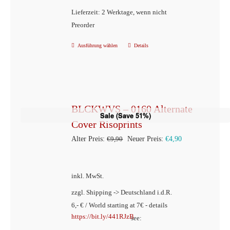
Lieferzeit: 2 Werktage, wenn nicht
werden
Preorder
Ausführung wählen
Details
Dieses
Produkt
weist
mehrere
Varianten
BLCKWVS – 0160 Alternate
Sale (Save 51%)
auf.
Cover Risoprints
Die
Ursprünglicher
Aktueller
Alter Preis:
€
9,90
Neuer Preis:
€
4,90
Optionen
Preis
Preis
können
war:
ist:
inkl. MwSt.
auf
€9,90
€4,90.
der
zzgl. Shipping -> Deutschland i.d.R.
6,- € / World starting at 7€ - details
Produktseite
https://bit.ly/441RJzB
see:
gewählt