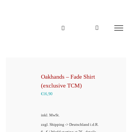
Zum
Inhalt
springen
Oakhands – Fade Shirt
(exclusive TCM)
€
16,90
inkl. MwSt.
zzgl. Shipping -> Deutschland i.d.R.
6,- € / World starting at 7€ - details