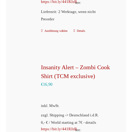
https://bit.ly/441RJzB
see:
gewählt
Lieferzeit: 2 Werktage, wenn nicht
werden
Preorder
Ausführung wählen
Details
Dieses
Produkt
weist
mehrere
Varianten
Insanity Alert – Zombi Cook
auf.
Shirt (TCM exclusive)
Die
€
16,90
Optionen
können
inkl. MwSt.
auf
der
zzgl. Shipping -> Deutschland i.d.R.
6,- € / World starting at 7€ - details
Produktseite
https://bit.ly/441RJzB
see:
gewählt