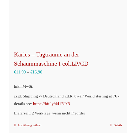
Karies – Tagträume an der
Schaummaschine I col.LP/CD
€
11,90
–
€
16,90
inkl. MwSt.
zzgl. Shipping -> Deutschland i.d.R. 6,- € / World starting at 7€ -
details see:
https://bit.ly/441RJzB
Lieferzeit: 2 Werktage, wenn nicht Preorder
Ausführung wählen
Details
Dieses
Produkt