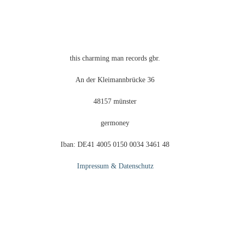
der
Produktseite
gewählt
werden
this charming man records gbr.
An der Kleimannbrücke 36
48157 münster
germoney
Iban: DE41 4005 0150 0034 3461 48
Impressum & Datenschutz