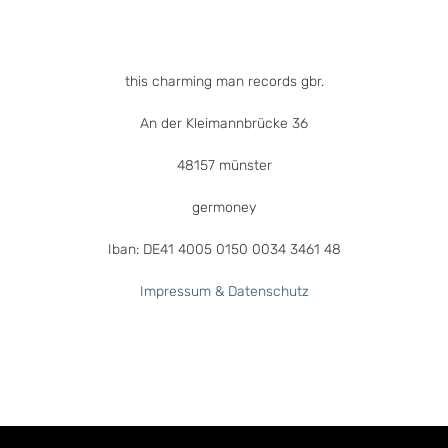
Produktseite
gewählt
werden
this charming man records gbr.
An der Kleimannbrücke 36
48157 münster
germoney
Iban: DE41 4005 0150 0034 3461 48
Impressum & Datenschutz