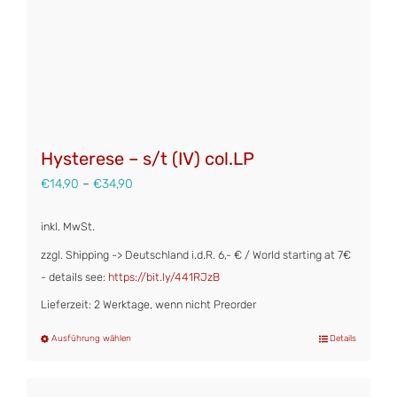
Hysterese – s/t (IV) col.LP
€
14,90
–
€
34,90
inkl. MwSt.
zzgl. Shipping -> Deutschland i.d.R. 6,- € / World starting at 7€
- details see:
https://bit.ly/441RJzB
Lieferzeit: 2 Werktage, wenn nicht Preorder
Ausführung wählen
Details
Dieses
Produkt
weist