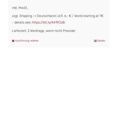
inkl. MwSt.
zzgl. Shipping -> Deutschland i.d.R. 6,- € / World starting at 7€
- details see:
https://bit.ly/441RJzB
Lieferzeit: 2 Werktage, wenn nicht Preorder
Ausführung wählen
Details
Dieses
Produkt
weist
mehrere
Varianten
auf.
Die
Optionen
können
auf
der